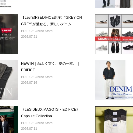
【Levi's(R) EDIFICE別注】“GREY ON
GREY”が魅せる、新しいデニム
EDIFICE Online Store
2026.07.21
NEW IN｜品よく穿く、夏の一本。｜
EDIFICE
EDIFICE Online Store
2026.07.16
《LES DEUX MAGOTS × EDIFICE》
Capsule Collection
EDIFICE Online Store
2026.07.11