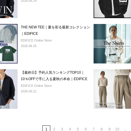
2026.06.29
THE NEW TEE｜夏を彩る最新コレクション
｜EDIFICE
EDIFICE Online Store
2026.06.25
【最終日】予約人気ランキングTOP10｜
10％OFFで手に入る夏秋の本命｜EDIFICE
EDIFICE Online Store
2026.06.21
1
2
3
4
5
6
7
8
9
10
...