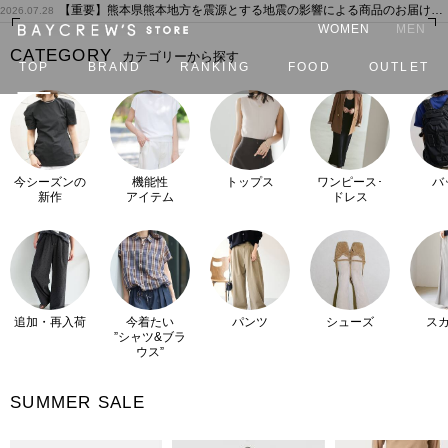
【重要】熊本県熊本地方を震源とする地震の影響による商品のお届けについて
2026.07.28
WOMEN
MEN
CATEGORY
カテゴリーから探す
TOP
BRAND
RANKING
FOOD
OUTLET
カ
今シーズンの
機能性
トップス
ワンピース･
バ
新作
アイテム
ドレス
追加・再入荷
今着たい
パンツ
シューズ
ス
”シャツ&ブラ
ウス”
SUMMER SALE