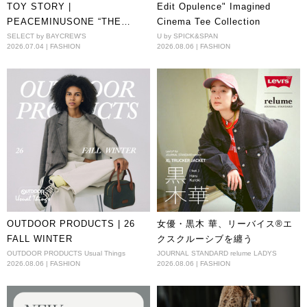
TOY STORY |
Edit Opulence" Imagined
PEACEMINUSONE “THE
Cinema Tee Collection
FIRST FAN” EXCLUSIVE IN
SELECT by BAYCREW'S
U by SPICK&SPAN
2026.07.04 | FASHION
2026.08.06 | FASHION
JAPAN!
OUTDOOR PRODUCTS | 26
女優・黒木 華、リーバイス®エ
FALL WINTER
クスクルーシブを纏う
OUTDOOR PRODUCTS Usual Things
JOURNAL STANDARD relume LADYS
2026.08.06 | FASHION
2026.08.06 | FASHION