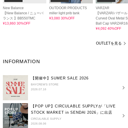
New Balance
OUTDOOR PRODUCTS
VARZAR
【New Balance / ニューバ
miller light prib tank
【VARZAR/バザー
ランス 】BB550TMC
¥3,080 30%OFF
Curved Oval Metal 
¥13,860 30%OFF
Ball Cap VARZAR16
¥4,092 40%OFF
OUTLETを見る
INFORMATION
【開催中】SUMER SALE 2026
BAYCREW'S STORE
2026.07.16
【POP UP】CIRCULABLE SUPPLYが「LIVE
STOCK MARKET in SENDAI 2026」に出店
CIRCULABLE SUPPLY
2026.08.06