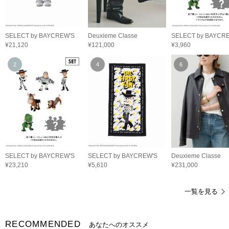
SELECT by BAYCREW'S
Deuxieme Classe
SELECT by BAYCR
¥21,120
¥121,000
¥3,960
2
4
6
SELECT by BAYCREW'S
SELECT by BAYCREW'S
Deuxieme Classe
¥23,210
¥5,610
¥231,000
一覧を見る
RECOMMENDED
あなたへのオススメ