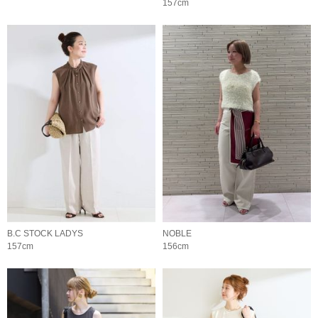
157cm
B.C STOCK LADYS
NOBLE
157cm
156cm