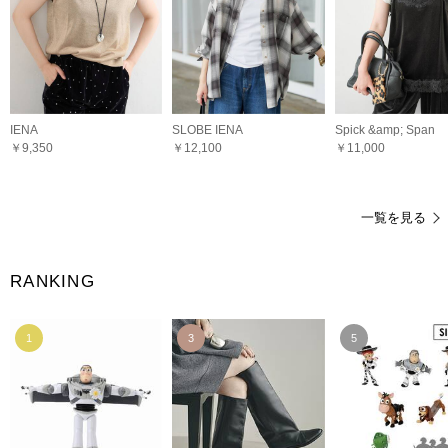
IENA
SLOBE IENA
Spick &amp; Span
￥9,350
￥12,100
￥11,000
一覧を見る
RANKING
1
3
5