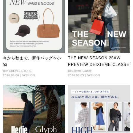
今から秋まで。新作バッグ＆小
THE NEW SEASON 26AW
物
PREVIEW DEIXIEME CLASSE
BAYCREW'S STORE
Deuxieme Classe
2026.08.06 | FASHION
2026.08.05 | FASHION