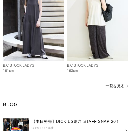
B.C STOCK LADYS
B.C STOCK LADYS
161cm
163cm
一覧を見る
BLOG
【本日発売】DICKIES別注 STAFF SNAP 20！
CITYSHOP 本社