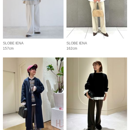
SLOBE IENA
SLOBE IENA
157cm
162cm