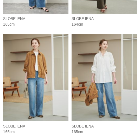
SLOBE IENA
SLOBE IENA
165cm
164cm
SLOBE IENA
SLOBE IENA
165cm
165cm