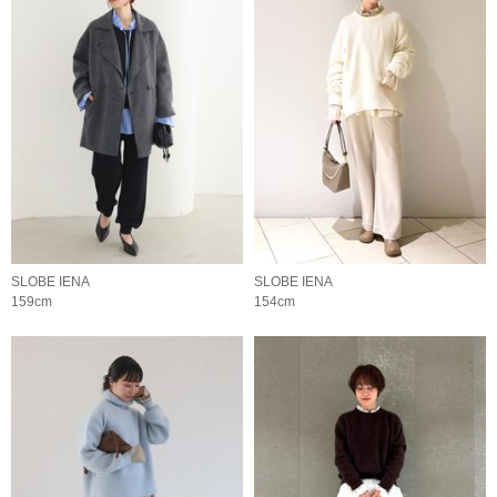
SLOBE IENA
SLOBE IENA
159cm
154cm