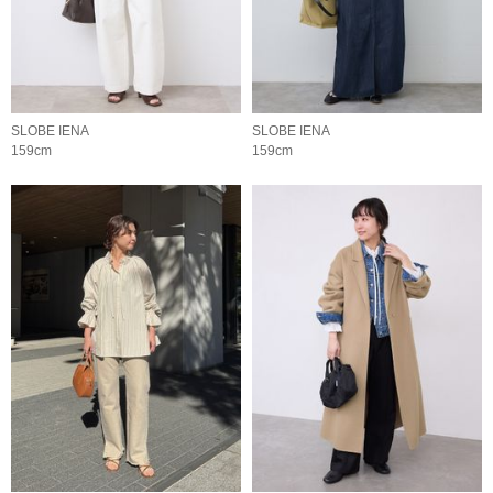
SLOBE IENA
SLOBE IENA
159cm
159cm