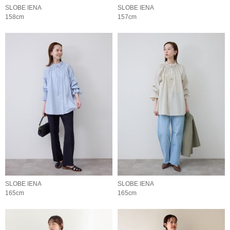
SLOBE IENA
SLOBE IENA
158cm
157cm
SLOBE IENA
SLOBE IENA
165cm
165cm