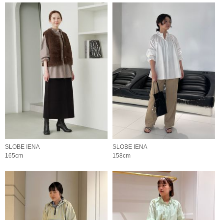
SLOBE IENA
SLOBE IENA
165cm
158cm