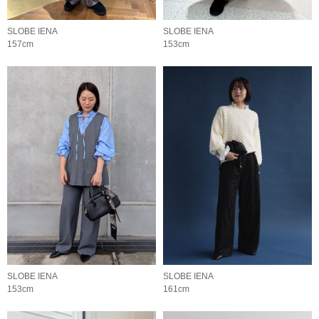
SLOBE IENA
SLOBE IENA
157cm
153cm
SLOBE IENA
SLOBE IENA
153cm
161cm