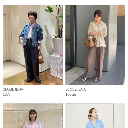
SLOBE IENA
SLOBE IENA
157cm
160cm