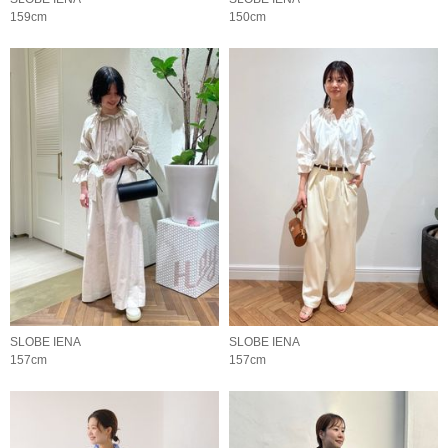
159cm
150cm
SLOBE IENA
SLOBE IENA
157cm
157cm