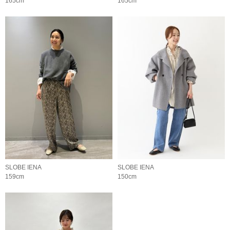
165cm
165cm
SLOBE IENA
SLOBE IENA
159cm
150cm