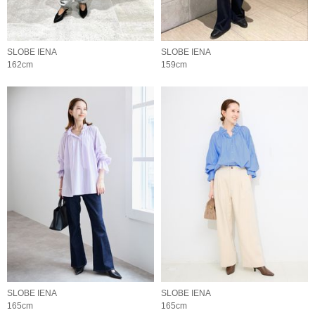
SLOBE IENA
SLOBE IENA
162cm
159cm
SLOBE IENA
SLOBE IENA
165cm
165cm