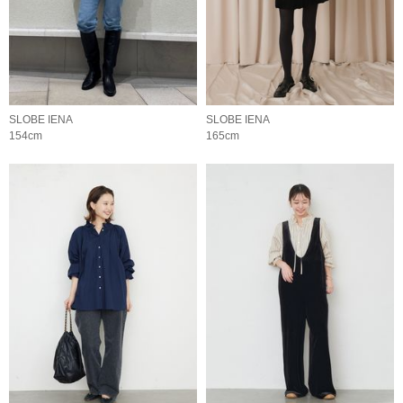
SLOBE IENA
SLOBE IENA
154cm
165cm