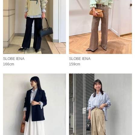
SLOBE IENA
SLOBE IENA
166cm
159cm