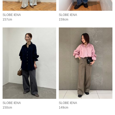
SLOBE IENA
SLOBE IENA
157cm
159cm
SLOBE IENA
SLOBE IENA
150cm
149cm