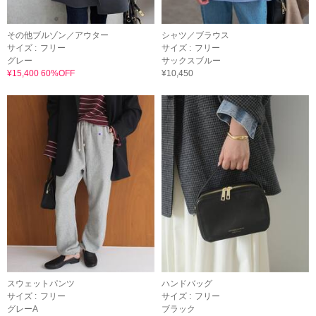
その他ブルゾン／アウター
シャツ／ブラウス
サイズ :
フリー
サイズ :
フリー
グレー
サックスブルー
¥15,400 60%OFF
¥10,450
スウェットパンツ
ハンドバッグ
サイズ :
フリー
サイズ :
フリー
グレーA
ブラック