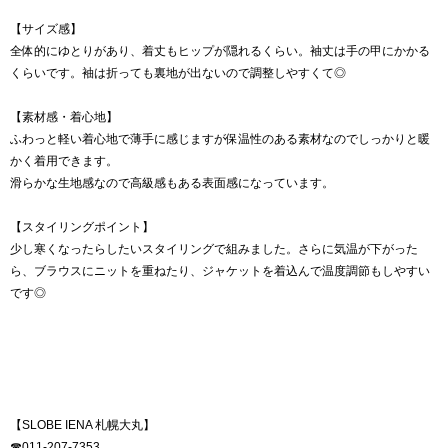
【サイズ感】
全体的にゆとりがあり、着丈もヒップが隠れるくらい。袖丈は手の甲にかかる
くらいです。袖は折っても裏地が出ないので調整しやすくて◎
【素材感・着心地】
ふわっと軽い着心地で薄手に感じますが保温性のある素材なのでしっかりと暖
かく着用できます。
滑らかな生地感なので高級感もある表面感になっています。
【スタイリングポイント】
少し寒くなったらしたいスタイリングで組みました。さらに気温が下がった
ら、ブラウスにニットを重ねたり、ジャケットを着込んで温度調節もしやすい
です◎
【SLOBE IENA 札幌大丸】
☎︎011-207-7353