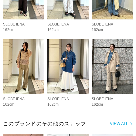
SLOBE IENA
SLOBE IENA
SLOBE IENA
162cm
162cm
162cm
SLOBE IENA
SLOBE IENA
SLOBE IENA
162cm
162cm
162cm
このブランドのその他のスナップ
VIEW ALL