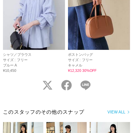
シャツ／ブラウス
ボストンバッグ
サイズ :
フリー
サイズ :
フリー
ブルー A
キャメル
¥10,450
¥12,320 30%OFF
twitter
facebook
LINE
このスタッフのその他のスナップ
VIEW ALL