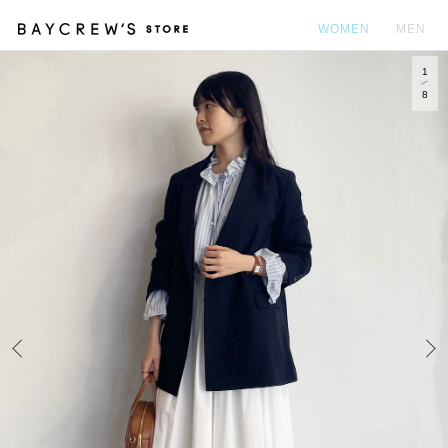
WOMEN
MEN
1
カ
8
Prev