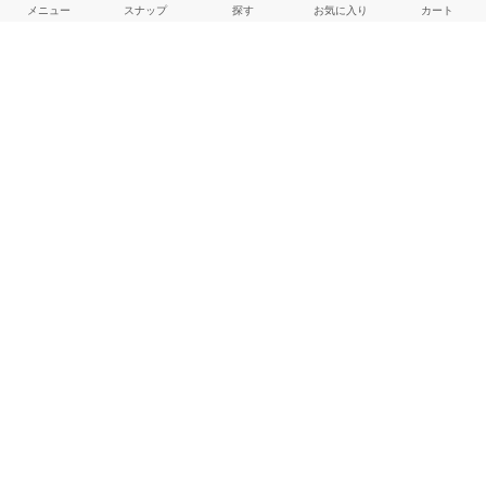
メニュー
スナップ
探す
お気に入り
カート
よくある質問
ご利用ガイド
店舗検索
採用情報
お客様対応方針
利用規約
企業情報
個人情報保護方針
特定商取引法に基づく表記
FOLLOW US