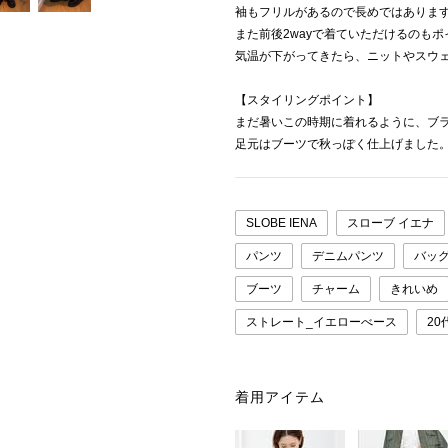
袖もフリルがあるので長めではありま
また前後2wayで着ていただけるのも
気温が下がってきたら、ニットやスウ
【スタイリングポイント】
まだ暑いこの時期に着れるように、ブ
足元はブーツで秋っぽく仕上げました
SLOBE IENA
スローブ イエナ
パンツ
デニムパンツ
バッ
ブーツ
チャーム
きれいめ
ストレート_イエローべース
20
着用アイテム