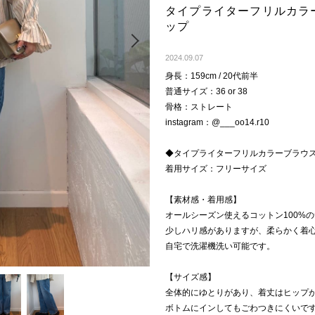
タイプライターフリルカラ
ップ
Next
2024.09.07
身長：159cm / 20代前半
普通サイズ：36 or 38
骨格：ストレート
instagram：@___oo14.r10
◆タイプライターフリルカラーブラウ
着用サイズ：フリーサイズ
【素材感・着用感】
オールシーズン使えるコットン100%
少しハリ感がありますが、柔らかく着
自宅で洗濯機洗い可能です。
【サイズ感】
全体的にゆとりがあり、着丈はヒップ
ボトムにインしてもごわつきにくいで