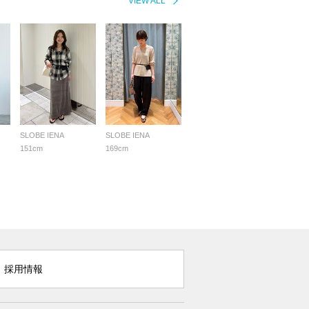
VIEW ALL
SLOBE IENA
SLOBE IENA
151cm
169cm
採用情報