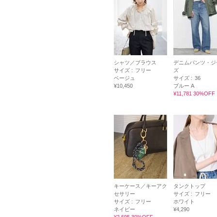
シャツ／ブラウス
デニムパンツ・ジ
サイズ :
フリー
ズ
ベージュ
サイズ :
36
¥10,450
ブルー A
¥11,781 30%OFF
キーケース／キーアク
タンクトップ
セサリー
サイズ :
フリー
サイズ :
フリー
ホワイト
ネイビー
¥4,290