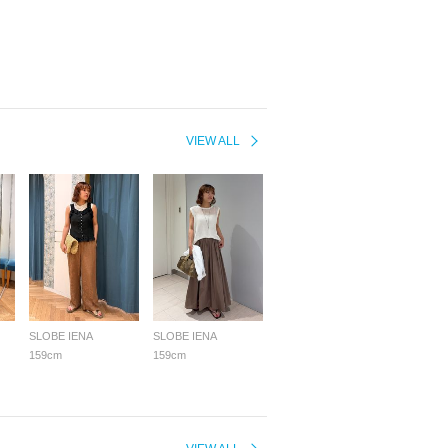
VIEW ALL
SLOBE IENA
SLOBE IENA
159cm
159cm