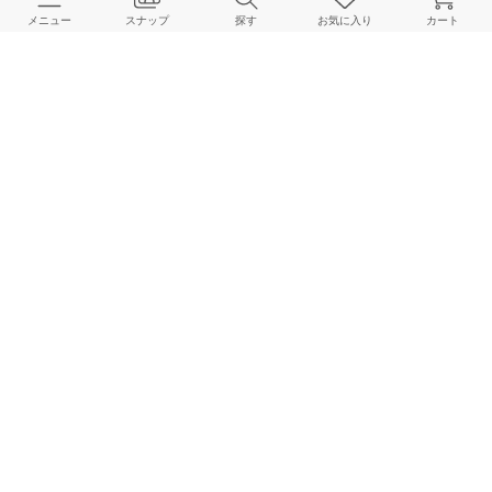
メニュー
スナップ
探す
お気に入り
カート
よくある質問
ご利用ガイド
店舗検索
採用情報
お客様対応方針
利用規約
企業情報
個人情報保護方針
特定商取引法に基づく表記
FOLLOW US