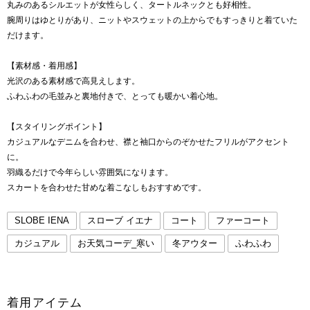
丸みのあるシルエットが女性らしく、タートルネックとも好相性。
腕周りはゆとりがあり、ニットやスウェットの上からでもすっきりと着ていた
だけます。
【素材感・着用感】
光沢のある素材感で高見えします。
ふわふわの毛並みと裏地付きで、とっても暖かい着心地。
【スタイリングポイント】
カジュアルなデニムを合わせ、襟と袖口からのぞかせたフリルがアクセント
に。
羽織るだけで今年らしい雰囲気になります。
スカートを合わせた甘めな着こなしもおすすめです。
SLOBE IENA
スローブ イエナ
コート
ファーコート
カジュアル
お天気コーデ_寒い
冬アウター
ふわふわ
着用アイテム