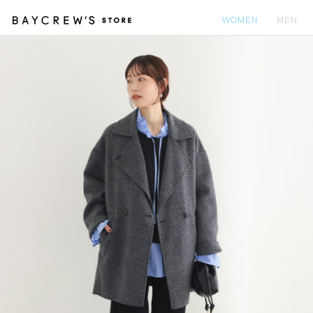
WOMEN
MEN
カ