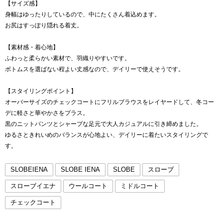
【サイズ感】
身幅はゆったりしているので、中にたくさん着込めます。
お尻はすっぽり隠れる着丈。
【素材感・着心地】
ふわっと柔らかい素材で、羽織りやすいです。
ボトムスを選ばない程よい丈感なので、デイリーで使えそうです。
【スタイリングポイント】
オーバーサイズのチェックコートにフリルブラウスをレイヤードして、冬コー
デに軽さと華やかさをプラス。
黒のニットパンツとシャープな足元で大人カジュアルに引き締めました。
ゆるさときれいめのバランスが心地よい、デイリーに着たいスタイリングで
す。
SLOBEIENA
SLOBE IENA
SLOBE
スローブ
スローブイエナ
ウールコート
ミドルコート
チェックコート