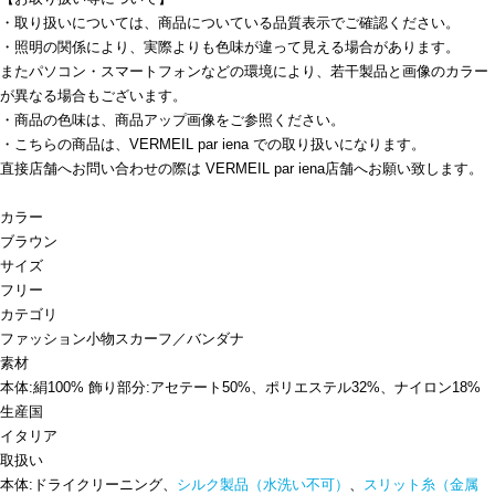
・取り扱いについては、商品についている品質表示でご確認ください。
・照明の関係により、実際よりも色味が違って見える場合があります。
またパソコン・スマートフォンなどの環境により、若干製品と画像のカラー
が異なる場合もございます。
・商品の色味は、商品アップ画像をご参照ください。
・こちらの商品は、VERMEIL par iena での取り扱いになります。
直接店舗へお問い合わせの際は VERMEIL par iena店舗へお願い致します。
カラー
ブラウン
サイズ
フリー
カテゴリ
ファッション小物
スカーフ／バンダナ
素材
本体:絹100% 飾り部分:アセテート50%、ポリエステル32%、ナイロン18%
生産国
イタリア
取扱い
本体:ドライクリーニング、
シルク製品（水洗い不可）
、
スリット糸（金属