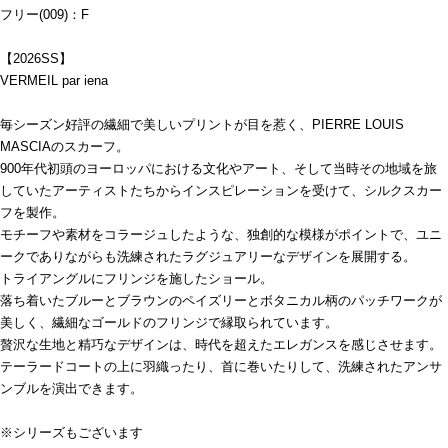
フリー(009)：F
【2026SS】
VERMEIL par iena
毎シーズン好評の繊細で美しいプリントが目を惹く、PIERRE LOUIS
MASCIAのスカーフ。
900年代初頭のヨーロッパにおける文化やアート、そして当時その地域を旅
していたアーティストたちからインスピレーションを受けて、シルクスカー
フを製作。
モチーフや素材をコラージュしたような、独創的な模様がポイントで、ユニ
ークでありながらも洗練されたラグジュアリーなデザインを展開する。
トライアングルにフリンジを施したショール。
落ち着いたブルーとブラウンのペイズリーとボタニカル柄のパッチワークが
美しく、繊細なゴールドのフリンジで縁取られています。
贅沢な生地と精巧なデザインは、時代を超えたエレガンスを感じさせます。
テーラードコートの上に羽織ったり、首に巻いたりして、洗練されたアンサ
ンブルを演出できます。
※シリーズもございます