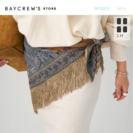
WOMEN
MEN
カ
1
14