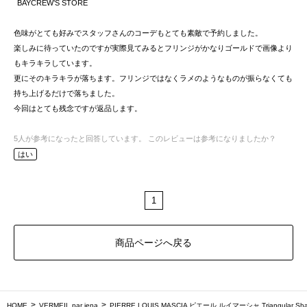
BAYCREW’S STORE
色味がとても好みでスタッフさんのコーデもとても素敵で予約しました。
楽しみに待っていたのですが実際見てみるとフリンジがかなりゴールドで画像より
もキラキラしています。
更にそのキラキラが落ちます。フリンジではなくラメのようなものが振らなくても
持ち上げるだけで落ちました。
今回はとても残念ですが返品します。
5
人が参考になったと回答しています。
このレビューは参考になりましたか？
はい
1
商品ページへ戻る
HOME
VERMEIL par iena
PIERRE LOUIS MASCIA ピエール ルイマーシャ Triangular Shaw