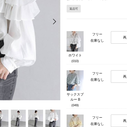
返品可
Next
フリー
再
在庫なし
ホワイト
(010)
フリー
再
在庫なし
サックスブ
ルー B
(049)
フリー
再
在庫なし