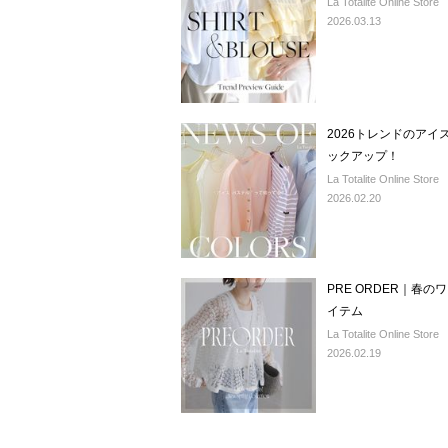
La Totalite Online Store
2026.03.13
2026トレンドのア
ックアップ！
La Totalite Online Store
2026.02.20
PRE ORDER｜春
イテム
La Totalite Online Store
2026.02.19