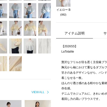
イエロー B
(082)
アイテム説明
サ
【2026SS】
LaTotalite
贅沢なフリルが目を惹く主役級ブ
胸元から袖にかけて重なるダブル
甘さのあるデザインながら、バン
着こなせる一枚。
ほんのり透け感のある軽やかな素材
存在感。
VIEW ALL
デニムでカジュアルに、きれいめ
着回し力の高いブラウスです。