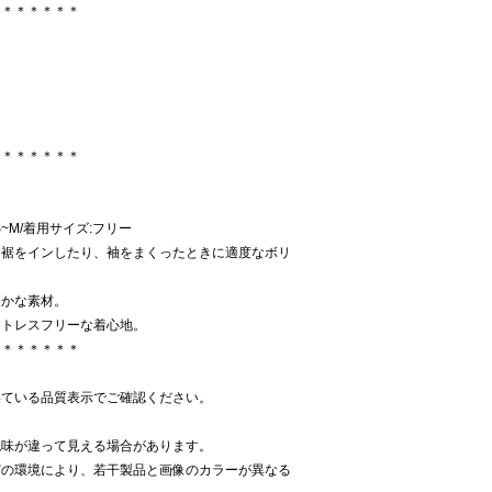
＊＊＊＊＊＊＊
＊＊＊＊＊＊＊
:S~M/着用サイズ:フリー
。裾をインしたり、袖をまくったときに適度なボリ
らかな素材。
ストレスフリーな着心地。
＊＊＊＊＊＊＊
いている品質表示でご確認ください。
色味が違って見える場合があります。
どの環境により、若干製品と画像のカラーが異なる