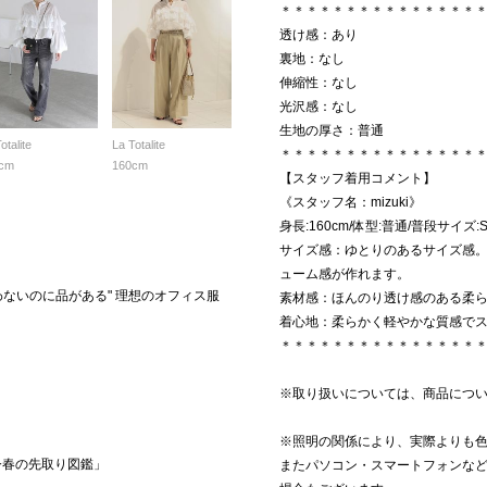
＊＊＊＊＊＊＊＊＊＊＊＊＊＊＊
透け感：あり
裏地：なし
伸縮性：なし
光沢感：なし
生地の厚さ：普通
otalite
La Totalite
＊＊＊＊＊＊＊＊＊＊＊＊＊＊＊
cm
160cm
【スタッフ着用コメント】
《スタッフ名：mizuki》
身長:160cm/体型:普通/普段サイズ
サイズ感：ゆとりのあるサイズ感
ューム感が作れます。
わないのに品がある" 理想のオフィス服
素材感：ほんのり透け感のある柔
着心地：柔らかく軽やかな質感で
＊＊＊＊＊＊＊＊＊＊＊＊＊＊＊
※取り扱いについては、商品につ
※照明の関係により、実際よりも
今春の先取り図鑑」
またパソコン・スマートフォンな