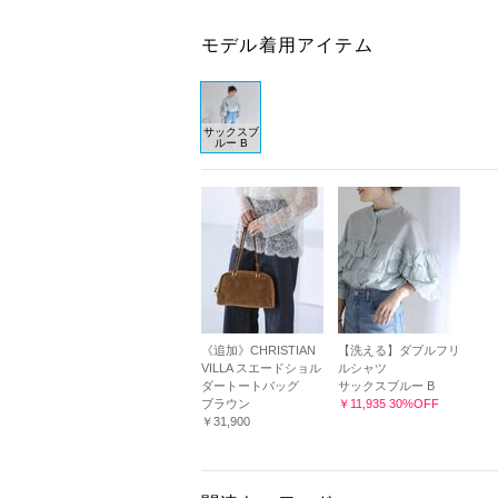
モデル着用アイテム
サックスブ
ルー B
《追加》CHRISTIAN
【洗える】ダブルフリ
VILLA スエードショル
ルシャツ
ダートートバッグ
サックスブルー B
ブラウン
￥11,935 30%OFF
￥31,900