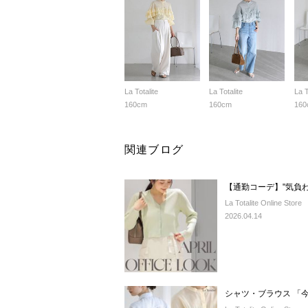
La Totalite
La Totalite
La T
160cm
160cm
160
関連ブログ
【通勤コーデ】"気負
La Totalite Online Store
2026.04.14
シャツ・ブラウス 「