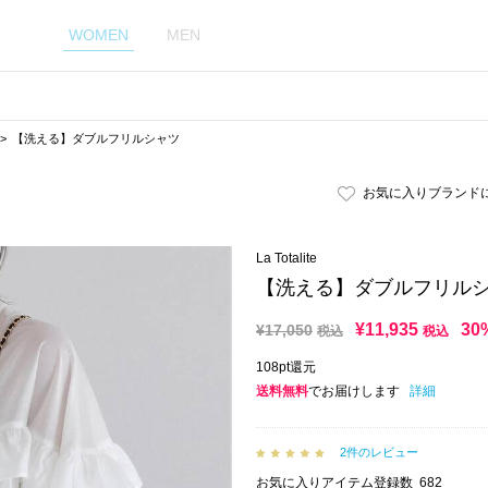
WOMEN
MEN
【洗える】ダブルフリルシャツ
お気に入りブランド
La Totalite
【洗える】ダブルフリル
¥
11,935
30
¥
17,050
税込
税込
108pt還元
送料無料
でお届けします
詳細
2件のレビュー
お気に入りアイテム登録数
682