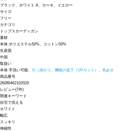
ブラック、ホワイト A、カーキ、イエロー
サイズ
フリー
カテゴリ
トップス
カーディガン
素材
本体:ポリエステル50%、コットン50%
生産国
中国
取扱い
本体:手洗い可能、
引っ掛かり
、
機能の低下（UVカット）
、
色あせ
商品番号
26080462102020
レビュー
(
7
件)
関連キーワード
自宅で洗える
ホワイト
幅広
スッキリ
伸縮性