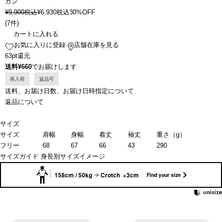
ガン
¥
9,900
税込
¥
6,930
税込
30%OFF
(
7件
)
カートに入れる
お気に入りに登録
店舗在庫を見る
63pt還元
送料¥660
でお届けします
再入荷
返品可
送料、お届け日数、お届け日時指定について
返品について
サイズ
サイズ
肩幅
身幅
着丈
袖丈
重さ（g）
フリー
68
67
66
43
290
サイズガイド
身長別サイズイメージ
158cm / 50kg
Crotch +3cm
Find your size