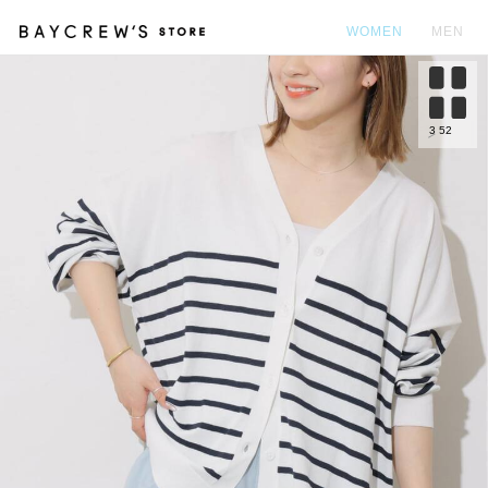
WOMEN
MEN
カ
3
52