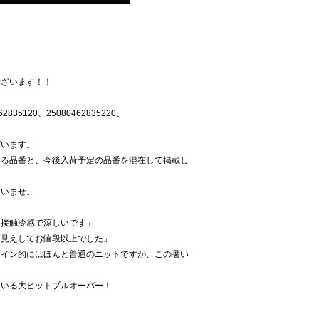
ございます！！
2835120、25080462835220、
。
ざいます。
いる品番と、今後入荷予定の品番を混在して掲載し
さいませ。
に接触冷感で涼しいです」
高見えしてお値段以上でした」
ザイン的にはほんと普通のニットですが、この暑い
ている大ヒットプルオーバー！