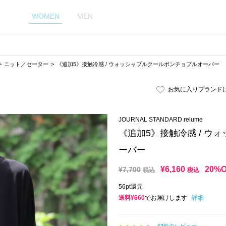
WOMEN
MEN
ニット／セーター
《追加5》接触冷感 / ウォッシャブルクールポンチョプルオーバー
お気に入りブランド
JOURNAL STANDARD relume
《追加5》接触冷感 / ウ
ーバー
¥
6,160
20%
¥
7,700
税込
税込
56pt還元
送料¥660
でお届けします
詳細