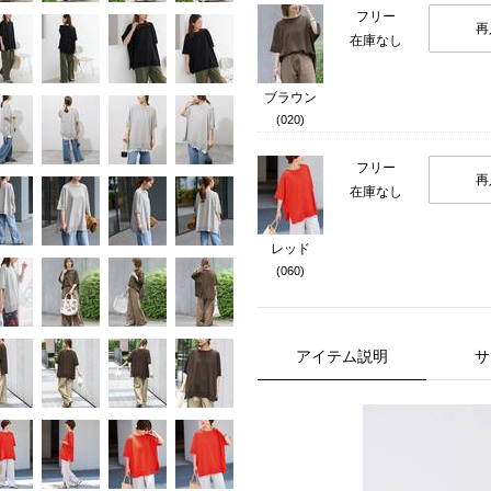
フリー
再
在庫なし
ブラウン
(020)
フリー
再
在庫なし
レッド
(060)
アイテム説明
サ