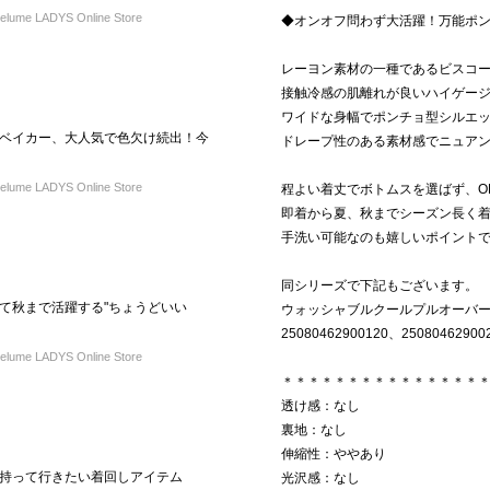
ume LADYS Online Store
◆オンオフ問わず大活躍！万能ポ
レーヨン素材の一種であるビスコ
接触冷感の肌離れが良いハイゲー
ワイドな身幅でポンチョ型シルエ
ベイカー、大人気で色欠け続出！今
ドレープ性のある素材感でニュア
ume LADYS Online Store
程よい着丈でボトムスを選ばず、ON
即着から夏、秋までシーズン長く
手洗い可能なのも嬉しいポイント
同シリーズで下記もございます。
て秋まで活躍する"ちょうどいい
ウォッシャブルクールプルオーバー（品番
25080462900120、25080462900
ume LADYS Online Store
＊＊＊＊＊＊＊＊＊＊＊＊＊＊＊
透け感：なし
裏地：なし
伸縮性：ややあり
持って行きたい着回しアイテム
光沢感：なし