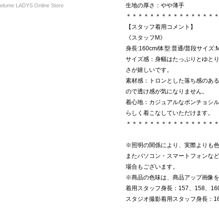
生地の厚さ：やや薄手
ume LADYS Online Store
＊＊＊＊＊＊＊＊＊＊＊＊＊＊＊
【スタッフ着用コメント】
《スタッフM》
身長:160cm/体型:普通/普段サイズ:
サイズ感：身幅はたっぷりとゆと
さが嬉しいです。
素材感：トロンとした落ち感のあ
ので透け感が気になりません。
着心地：カジュアルなポンチョシ
らしく着こなしていただけます。
＊＊＊＊＊＊＊＊＊＊＊＊＊＊＊
※照明の関係により、実際よりも
またパソコン・スマートフォンな
場合もございます。
※商品の色味は、商品アップ画像
着用スタッフ身長：157、158、16
スタジオ撮影着用スタッフ身長：163