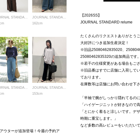
【2026SS】
JOURNAL STANDARD relume LADYS
JOURNAL STANDARD relume LADYS
JOURNAL STANDARD relume
cm
162cm
たくさんのリクエストありがとう
大好評につき追加生産決定！
※旧品25080462835020、2508046
25080462835320の追加商品です
※若干の仕様変更がある場合もご
※旧品番はすでに店舗に入荷して
ております。
在庫数等は店舗にお問い合わせ下
JOURNAL STANDARD relume LADYS
JOURNAL STANDARD relume LADYS
cm
153cm
「半袖で腕がしっかり隠れてるの
「ハイゲージニットが好きなので
「とにかく着ると涼しいです。デ
時期に重宝します。」
など多数の高レビューをいただい
アウターが追加登場！今週の予約ア