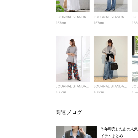
JOURNAL STANDARD relume LADYS
JOURNAL STANDARD relume LADYS
157cm
157cm
165
JOURNAL STANDARD relume LADYS
JOURNAL STANDARD relume LADYS
160cm
160cm
157
関連ブログ
昨年即完したあの人気
イテムまとめ