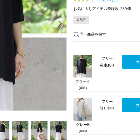
63件のレビュー
お気に入りアイテム登録数
28945
返品可
Next
同一商品を探す
フリー
カ
在庫あり
ブラック
(001)
フリー
カ
取り寄せ
グレーB
(008)