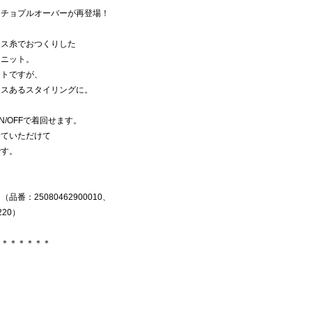
ンチョプルオーバーが再登場！
ース糸でおつくりした
ジニット。
ットですが、
ンスあるスタイリングに。
/OFFで着回せます。
着ていただけて
です。
：25080462900010、
220）
＊＊＊＊＊＊＊