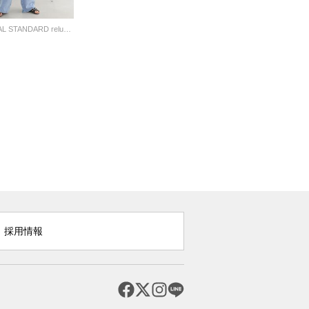
JOURNAL STANDARD relume LADYS
採用情報