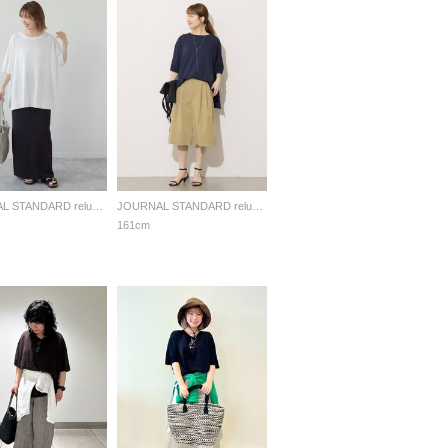
JOURNAL STANDARD relume LADYS
JOURNAL STANDARD relume LADYS
161cm