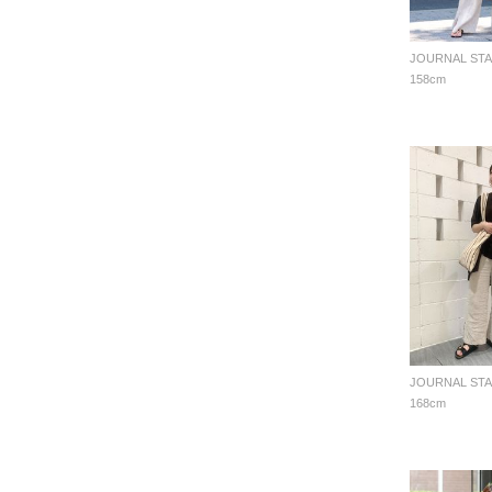
158cm
168cm