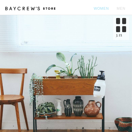
WOMEN
MEN
カ
1
21