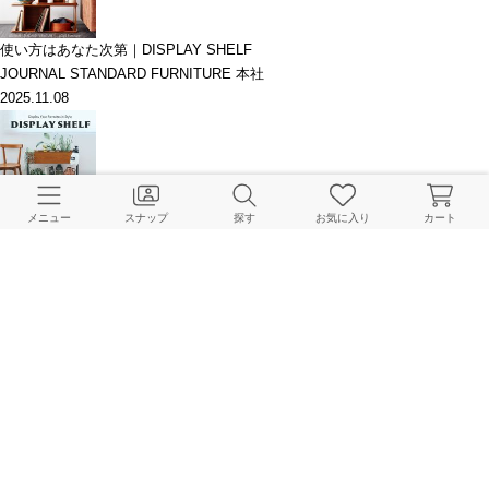
使い方はあなた次第｜DISPLAY SHELF
JOURNAL STANDARD FURNITURE 本社
2025.11.08
お気に入りをおしゃれに飾ろう｜DISPLAY SHELF
メニュー
スナップ
探す
お気に入り
カート
JOURNAL STANDARD FURNITURE 本社
2025.04.04
このアイテムを見た人はこちらもチェックしています
HOME
JOURNAL STANDARD FURNITURE
家具
収納家具
PLAYA UTILITY SHE
BAYCREW’S STORE 公式アプリ
パスワードレスでかんたんログイン