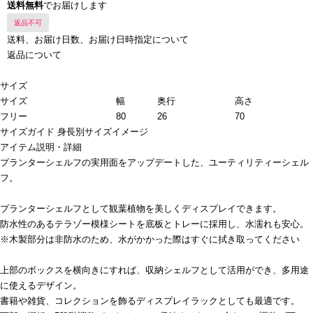
送料無料
でお届けします
返品不可
送料、お届け日数、お届け日時指定について
返品について
サイズ
サイズ
幅
奥行
高さ
フリー
80
26
70
サイズガイド
身長別サイズイメージ
アイテム説明・詳細
プランターシェルフの実用面をアップデートした、ユーティリティーシェル
フ。
プランターシェルフとして観葉植物を美しくディスプレイできます。
防水性のあるテラゾー模様シートを底板とトレーに採用し、水濡れも安心。
※木製部分は非防水のため、水がかかった際はすぐに拭き取ってください
上部のボックスを横向きにすれば、収納シェルフとして活用ができ、多用途
に使えるデザイン。
書籍や雑貨、コレクションを飾るディスプレイラックとしても最適です。