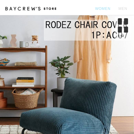
WOMEN
MEN
カ
4
62