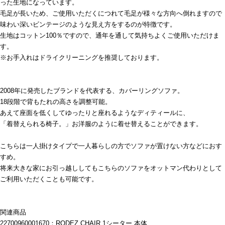
った生地になっています。
毛足が長いため、ご使用いただくにつれて毛足が様々な方向へ倒れますので
味わい深いビンテージのような見え方をするのが特徴です。
生地はコットン100％ですので、通年を通して気持ちよくご使用いただけま
す。
※お手入れはドライクリーニングを推奨しております。
2008年に発売したブランドを代表する、カバーリングソファ。
18段階で背もたれの高さを調整可能。
あえて座面を低くしてゆったりと座れるようなディティールに、
「着替えられる椅子。」お洋服のように着せ替えることができます。
こちらは一人掛けタイプで一人暮らしの方でソファが置けない方などにおす
すめ。
将来大きな家にお引っ越ししてもこちらのソファをオットマン代わりとして
ご利用いただくことも可能です。
関連商品
22700960001670：RODEZ CHAIR 1シーター 本体