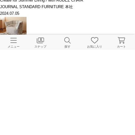
Create for Summer Living / with RODEZ CHAIR
JOURNAL STANDARD FURNITURE 本社
2024.07.05
自分だけのご褒美ソファ｜1P SOFA sellection
メニュー
スナップ
探す
お気に入り
カート
JOURNAL STANDARD FURNITURE 本社
2024.07.02
先月の人気アイテムランキング！
JOURNAL STANDARD FURNITURE 本社
2024.05.01