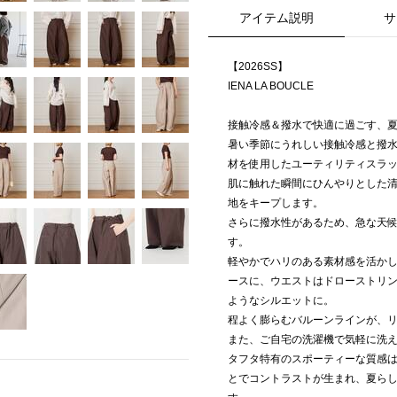
アイテム説明
サ
【2026SS】
IENA LA BOUCLE
接触冷感＆撥水で快適に過ごす、
暑い季節にうれしい接触冷感と撥
材を使用したユーティリティスラ
肌に触れた瞬間にひんやりとした
地をキープします。
さらに撥水性があるため、急な天
す。
軽やかでハリのある素材感を活か
ースに、ウエストはドローストリ
ようなシルエットに。
程よく膨らむバルーンラインが、
また、ご自宅の洗濯機で気軽に洗
タフタ特有のスポーティーな質感
とでコントラストが生まれ、夏ら