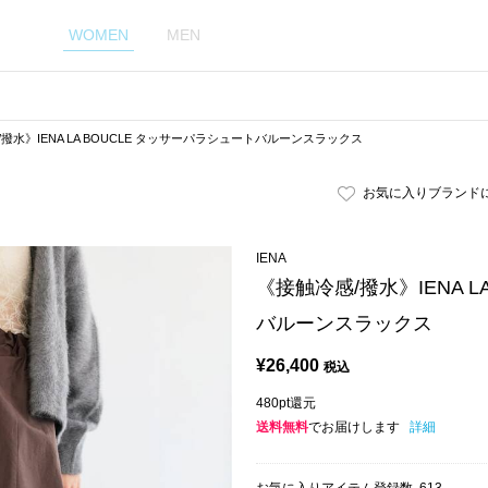
WOMEN
MEN
撥水》IENA LA BOUCLE タッサーパラシュートバルーンスラックス
お気に入りブランド
IENA
《接触冷感/撥水》IENA L
バルーンスラックス
¥
26,400
税込
480pt還元
送料無料
でお届けします
詳細