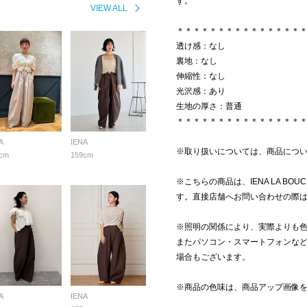
す。
VIEW ALL
＊＊＊＊＊＊＊＊＊＊＊＊＊＊＊
透け感：なし
裏地：なし
伸縮性：なし
光沢感：あり
生地の厚さ：普通
＊＊＊＊＊＊＊＊＊＊＊＊＊＊＊
A
IENA
※取り扱いについては、商品につ
cm
159cm
※こちらの商品は、IENA LA BO
す。直接店舗へお問い合わせの際
※照明の関係により、実際よりも
またパソコン・スマートフォンな
場合もございます。
※商品の色味は、商品アップ画像
A
IENA