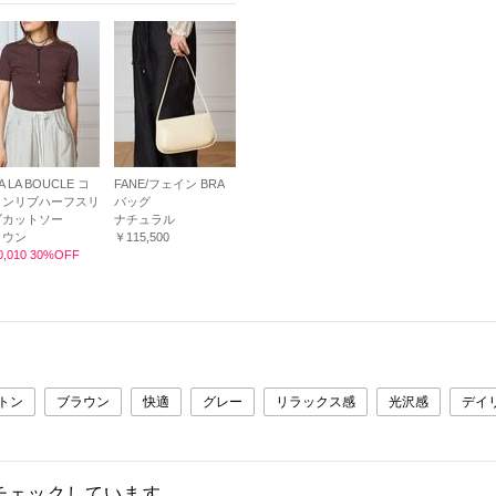
A LA BOUCLE コ
FANE/フェイン BRA
トンリブハーフスリ
バッグ
ブカットソー
ナチュラル
ラウン
￥115,500
,010 30%OFF
トン
ブラウン
快適
グレー
リラックス感
光沢感
デイ
チェックしています