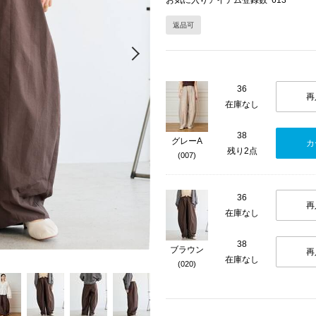
お気に入りアイテム登録数
613
返品可
Next
36
再
在庫なし
38
グレーA
カ
残り2点
(007)
36
再
在庫なし
38
ブラウン
再
在庫なし
(020)