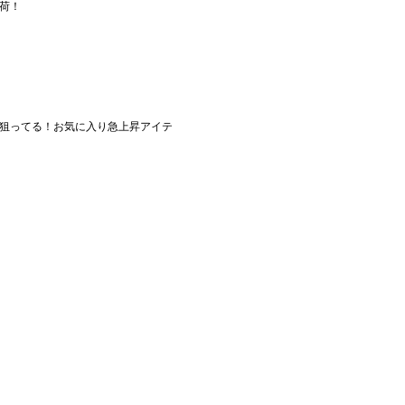
荷！
狙ってる！お気に入り急上昇アイテ