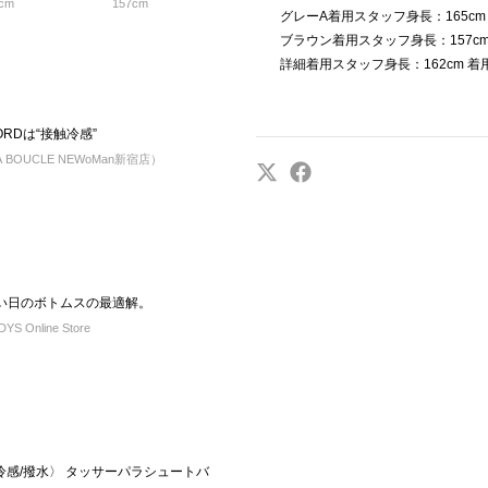
cm
157cm
グレーA着用スタッフ身長：165cm
ブラウン着用スタッフ身長：157cm
詳細着用スタッフ身長：162cm 着
 WORDは“接触冷感”
 LA BOUCLE NEWoMan新宿店）
たい日のボトムスの最適解。
S Online Store
接触冷感/撥水〉 タッサーパラシュートバ