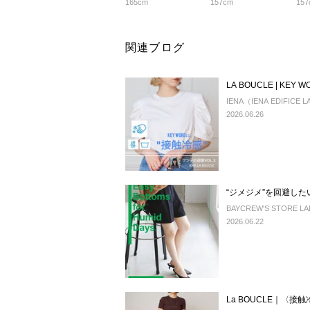
165cm
157cm
157
関連ブログ
LA BOUCLE | KEY
IENA（IENA EDIFICE
2026.06.26
“ジメジメ”を回避し
BAYCREW'S STORE LADY
2026.06.22
La BOUCLE｜〈