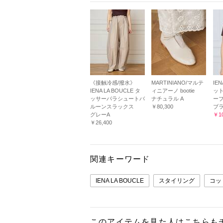
《接触冷感/撥水》
MARTINIANO/マルテ
IEN
IENA LA BOUCLE タ
ィニアーノ bootie
ッ
ッサーパラシュートバ
ナチュラル A
ー
ルーンスラックス
￥80,300
ブ
グレーA
￥10
￥26,400
関連キーワード
IENA LA BOUCLE
スタイリング
コッ
このアイテムを見た人はこちらも