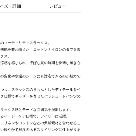
イズ・詳細
レビュー
夏のユーティリティスラックス。
水機能を兼ね備えた、コットンナイロンのタフタ素
ックス。
清涼感を感じられ、汗ばむ夏の時期も快適な履き心
候の変化や水辺のシーンにも対応できるのが魅力で
しつつ、スラックスのきちんとしたディテールをベ
ング仕様でギャザーを寄せたパラシュートパンツの
リラックス感とモードな雰囲気を演出します。
えるイージーケア仕様で、デイリーに活躍。
は、リネンやコットンなどの天然素材と合わせるこ
しい軽やかで鮮度のあるスタイリングに仕上がりま