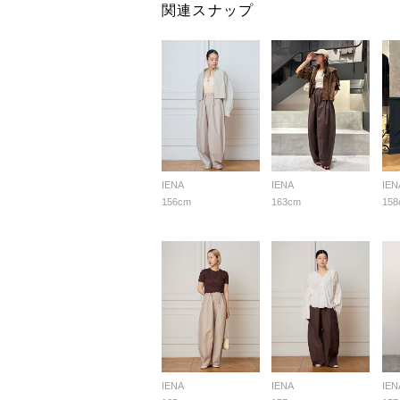
関連スナップ
IENA
IENA
IEN
156cm
163cm
158
IENA
IENA
IEN