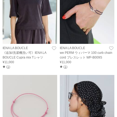
IENA LA BOUCLE
IENA LA BOUCLE
《追加/洗濯機洗い可》IENA LA
we PERM ウィパーマ 100 curb chain
BOUCLE Cupra mix Tシャツ
cord ブレスレット WP-B009S
¥11,000
¥11,000
(
1
)
(
1
)