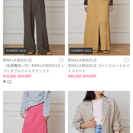
SUMMER SALE
SUMMER SALE
IENA LA BOUCLE
IENA LA BOUCLE
《洗濯機洗い可》IENA LA BOUCLE ソ
IENA LA BOUCLE ゴートスエードタイ
フトダブルクロススラックス
トスカート
¥16,940 30%OFF
¥49,280 30%OFF
(
1
)