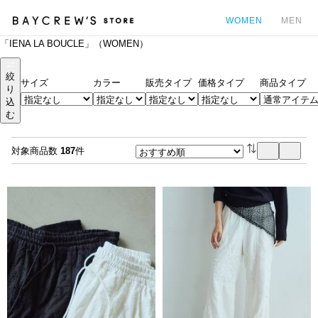
WOMEN
MEN
「IENA LA BOUCLE」（WOMEN）
カ
絞
サイズ
カラー
販売タイプ
価格タイプ
商品タイプ
り
込
む
対象商品数
187
件