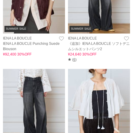
SUMMER SALE
SUMMER SALE
IENA LA BOUCLE
IENA LA BOUCLE
IENA LA BOUCLE Punching Suede
《追加》IENA LA BOUCLE ソフトデニ
Blouson
ムシルエットパンツ2
¥92,400 30%OFF
¥24,640 30%OFF
(
6
)