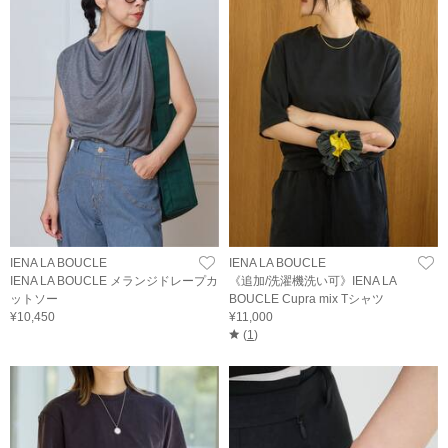
IENA LA BOUCLE
IENA LA BOUCLE
IENA LA BOUCLE メランジドレープカ
《追加/洗濯機洗い可》IENA LA
ットソー
BOUCLE Cupra mix Tシャツ
¥10,450
¥11,000
(
1
)