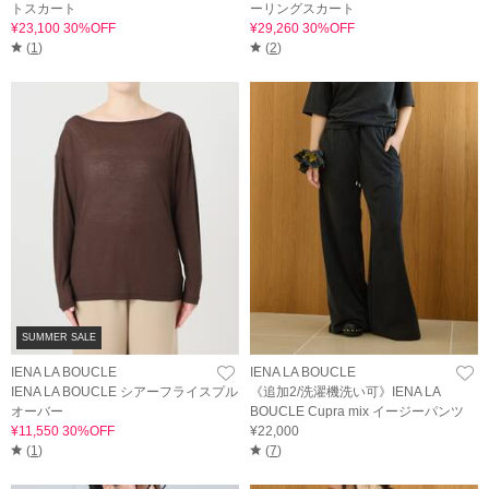
トスカート
ーリングスカート
¥23,100 30%OFF
¥29,260 30%OFF
(
1
)
(
2
)
SUMMER SALE
IENA LA BOUCLE
IENA LA BOUCLE
IENA LA BOUCLE シアーフライスプル
《追加2/洗濯機洗い可》IENA LA
オーバー
BOUCLE Cupra mix イージーパンツ
¥11,550 30%OFF
¥22,000
(
1
)
(
7
)