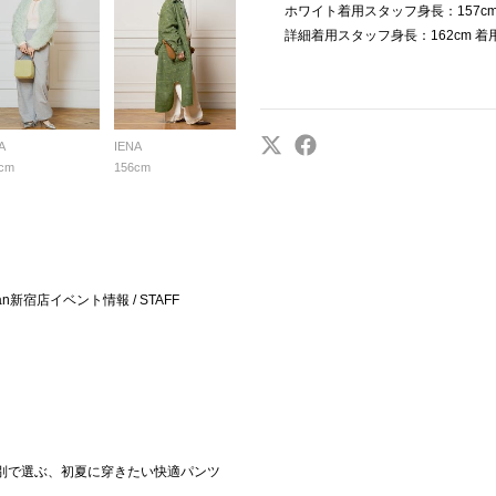
ホワイト着用スタッフ身長：157cm
詳細着用スタッフ身長：162cm 着
A
IENA
cm
156cm
Man新宿店イベント情報 / STAFF
イプ別で選ぶ、初夏に穿きたい快適パンツ