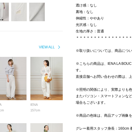
透け感：なし
裏地：なし
伸縮性：ややあり
光沢感：なし
生地の厚さ：普通
＊＊＊＊＊＊＊＊＊＊＊＊＊＊＊
VIEW ALL
※取り扱いについては、商品につ
※こちらの商品は、IENA LA BO
す。
直接店舗へお問い合わせの際は、
※照明の関係により、実際よりも
またパソコン・スマートフォンな
場合もございます。
A
IENA
cm
157cm
※商品の色味は、商品アップ画像
グレー着用スタッフ身長：160cm 