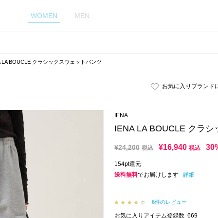
WOMEN
MEN
NA LA BOUCLE クラシックスウェットパンツ
お気に入りブランド
IENA
IENA LA BOUCLE 
¥
16,940
30
¥
24,200
税込
税込
154pt還元
送料無料
でお届けします
詳細
6件のレビュー
お気に入りアイテム登録数
669