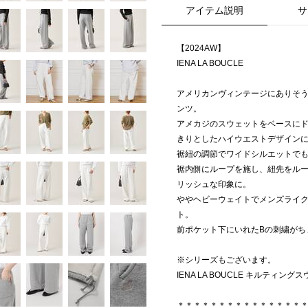
アイテム説明
サ
【2024AW】
IENA LA BOUCLE
アメリカンヴィンテージにありそ
ンツ。
アメカジのスウェットをベースに
きりとしたハイウエストデザイン
裾紐の調節でワイドシルエットで
裾内側にループを施し、紐先をル
リッシュな印象に。
ややヘビーウェイトでメンズライ
ト。
前ポケット下にいれたBの刺繍がち
※シリーズもございます。
IENA LA BOUCLE キルティング
＊＊＊＊＊＊＊＊＊＊＊＊＊＊＊