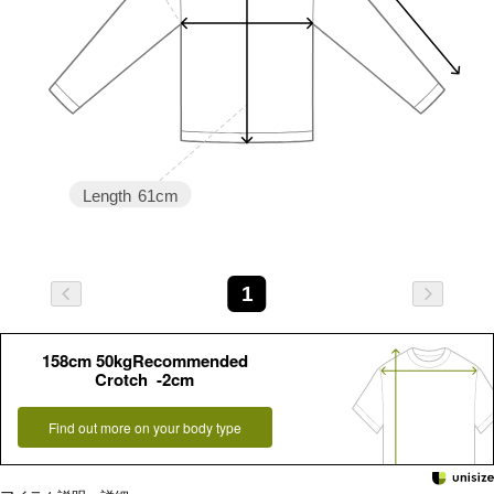
Length
61cm
1
158cm 50kgRecommended
Crotch -2cm
Find out more on your body type