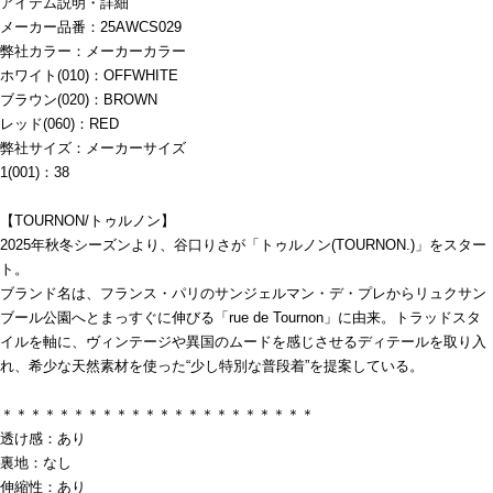
アイテム説明・詳細
メーカー品番：25AWCS029
弊社カラー：メーカーカラー
ホワイト(010)：OFFWHITE
ブラウン(020)：BROWN
レッド(060)：RED
弊社サイズ：メーカーサイズ
1(001)：38
【TOURNON/トゥルノン】
2025年秋冬シーズンより、谷口りさが「トゥルノン(TOURNON.)」をスター
ト。
ブランド名は、フランス・パリのサンジェルマン・デ・プレからリュクサン
ブール公園へとまっすぐに伸びる「rue de Tournon」に由来。トラッドスタ
イルを軸に、ヴィンテージや異国のムードを感じさせるディテールを取り入
れ、希少な天然素材を使った“少し特別な普段着”を提案している。
＊＊＊＊＊＊＊＊＊＊＊＊＊＊＊＊＊＊＊＊＊＊
透け感：あり
裏地：なし
伸縮性：あり