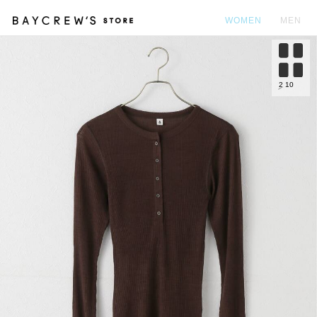
WOMEN
MEN
カ
2
10