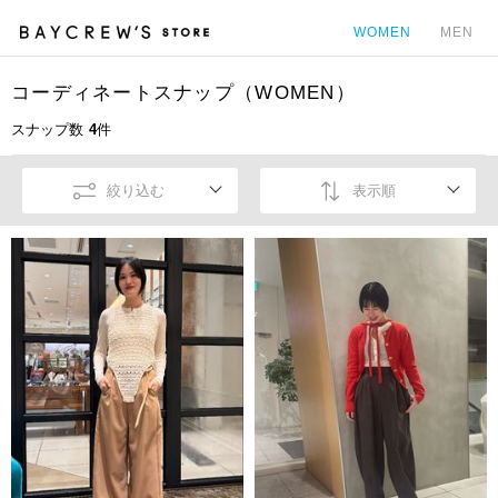
WOMEN
MEN
コーディネートスナップ（WOMEN）
カ
スナップ数
4
件
絞り込む
表示順