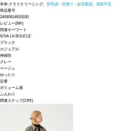
本体:ドライクリーニング、
獣毛混・甘撚り・起毛製品
、
強度不足
商品番号
24080914910030
レビュー
(
9
件)
関連キーワード
IENA LA BOUCLE
ブラック
カジュアル
伸縮性
グレー
ベージュ
ゆったり
定番
ボリューム感
ふんわり
関連スナップ
(23件)