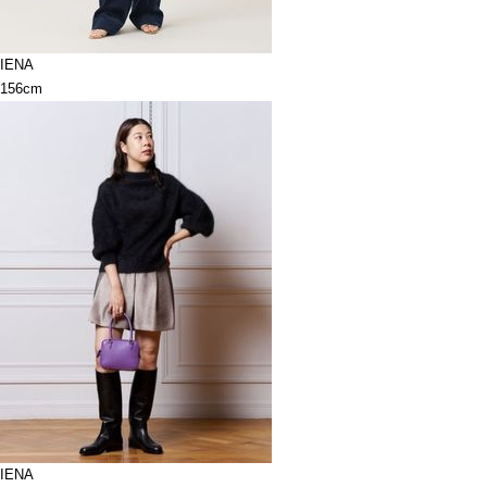
IENA
156cm
IENA