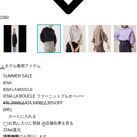
2260
モデル着用アイテム
SUMMER SALE
IENA
IENA LA BOUCLE
IENA LA BOUCLE ファーニットプルオーバー
¥
35,200
税込
¥
24,640
税込
30%OFF
(
9件
)
カートに入れる
お気に入りに登録
店舗在庫を見る
224pt還元
送料無料
でお届けします