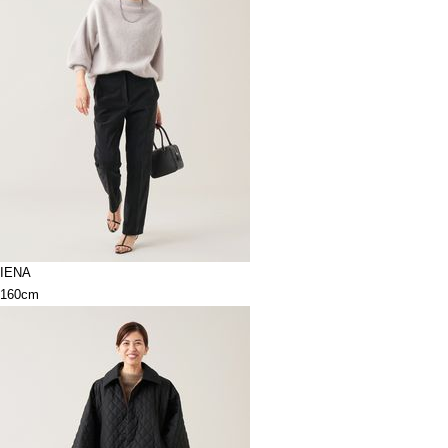
IENA
160cm