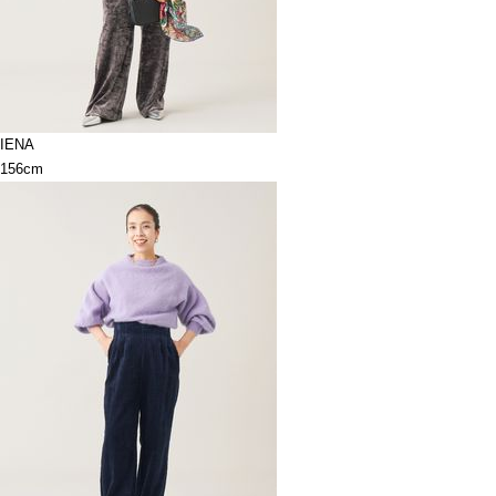
IENA
156cm