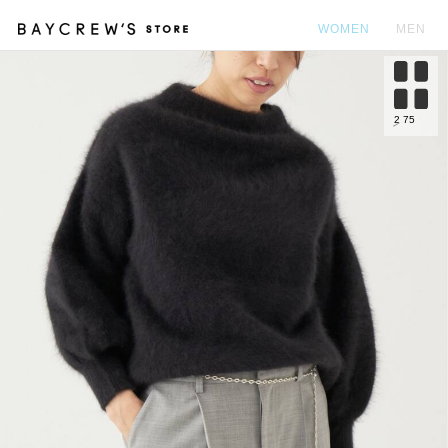
WOMEN
MEN
カ
2
75