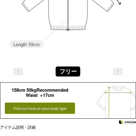
Length
59cm
フリー
158cm 50kgRecommended
Waist +17cm
Find out more on your body type
アイテム説明・詳細