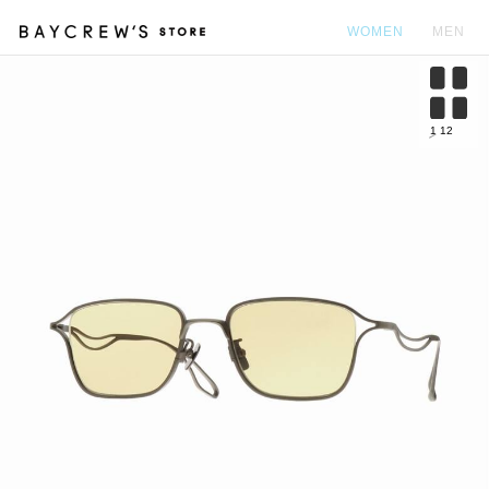
WOMEN
MEN
カ
1
12