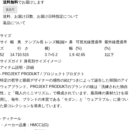
送料無料
でお届けします
返品可
送料、お届け日数、お届け日時指定について
返品について
サイズ
サイ
幅
奥
テンプル長
レンズ幅(縦×
鼻
可視光線透過率
紫外線透過率
ズ
行
さ
横)
幅
(%)
(%)
52
14.7
10.5
15
3.7×5.2
1.9
42.65
1以下
サイズガイド
身長別サイズイメージ
アイテム説明・詳細
- PROJEKT PRODUKT / プロジェクトプロダクト
特定の哲学と眼鏡デザイナーの感性の結びつきによって誕生した韓国のアイ
ウェアブランド。PROJEKT PRODUKTのブランドの核は「洗練された独自
性」と「職人のミニマリズム」で構成されています。最高峰の素材だけを採
用し、毎年、ブランドの本質である「モダン」と「ウェアラブル」に基づい
た新コレクションを発表しています。
- ディテール
・メーカー品番：HMCC1(G)