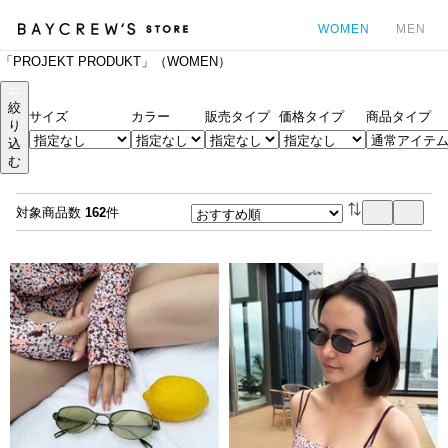
WOMEN
MEN
「PROJEKT PRODUKT」（WOMEN）
カ
絞
サイズ
カラー
販売タイプ
価格タイプ
商品タイプ
り
込
む
対象商品数
162
件