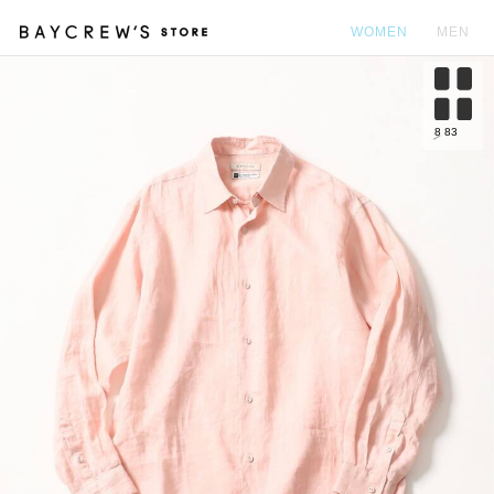
WOMEN
MEN
カ
8
83