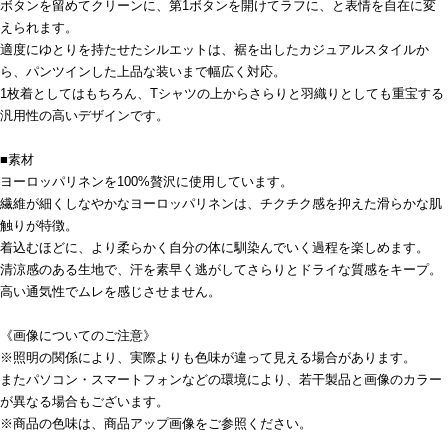
ボタンを留めてクリーンに、第1ボタンを開けてラフに、と表情を自在に変
えられます。
適度にゆとりを持たせたシルエットは、裾を出したカジュアルスタイルか
ら、パンツインした上品な装いまで幅広く対応。
1枚着としてはもちろん、Tシャツの上からさらりと羽織りとしても重宝する
汎用性の高いデザインです。
■素材
ヨーロッパリネンを100%贅沢に使用しています。
繊維が細くしなやかなヨーロッパリネンは、チクチク感を抑えた滑らかな肌
触りが特徴。
着込むほどに、より柔らかく自分の体に馴染んでいく過程を楽しめます。
清涼感のある生地で、汗を素早く逃がしてさらりとドライな質感をキープ。
高い通気性でムレを感じさせません。
《画像についてのご注意》
※照明の関係により、実際よりも色味が違って見える場合があります。
またパソコン・スマートフォンなどの環境により、若干製品と画像のカラー
が異なる場合もございます。
※商品の色味は、商品アップ画像をご参照ください。