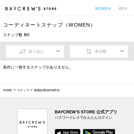
WOMEN
MEN
コーディネートスナップ（WOMEN）
カ
スナップ数
0
件
絞り込む
表示順
条件に一致するスナップがありません。
HOME
スナップ
検索結果(WOMEN)
BAYCREW’S STORE 公式アプリ
パスワードレスでかんたんログイン