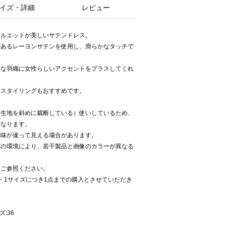
イズ・詳細
レビュー
シルエットが美しいサテンドレス。
があるレーヨンサテンを使用し、滑らかなタッチで
フな羽織に女性らしいアクセントをプラスしてくれ
るスタイリングもおすすめです。
（生地を斜めに裁断している）使いしているため、
になります。
色味が違って見える場合があります。
どの環境により、若干製品と画像のカラーが異なる
をご参照ください。
・1サイズにつき1点までの購入とさせていただき
ズ:36