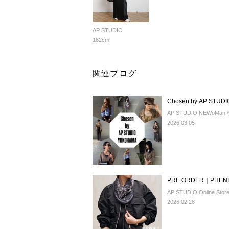
AP STUDIO
162cm
関連ブログ
Chosen by AP STUD
AP STUDIO NEWoMa
2026.03.05
PRE ORDER｜PHENI
AP STUDIO Online Stor
2026.02.28