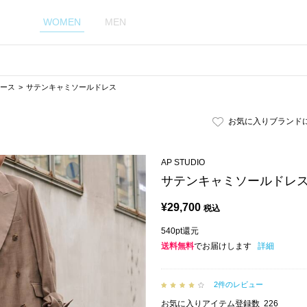
WOMEN
MEN
ース
サテンキャミソールドレス
お気に入りブランド
AP STUDIO
サテンキャミソールドレ
¥
29,700
税込
540pt還元
送料無料
でお届けします
詳細
2件のレビュー
お気に入りアイテム登録数
226