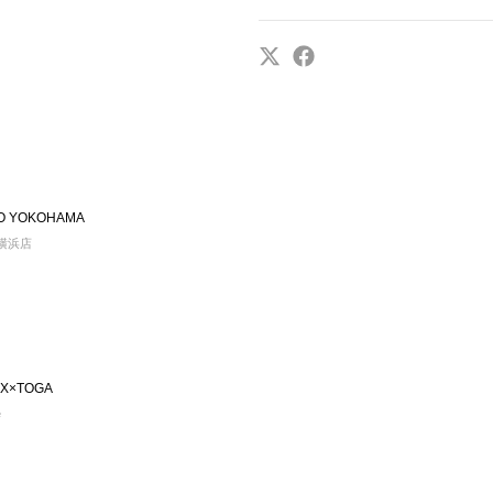
IO YOKOHAMA
n 横浜店
X×TOGA
e