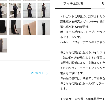
アイテム説明
サ
エレガントな印象の、計算された
高級感ある光沢とヴィンテージ感
落ち感があるのが特徴。
ボリューム感のあるトップスやタ
るアイテムです。
ヘルシーにワイドデニムの上に着
※こちらの商品は生地をバイヤス
寸法に個体差が発生しやすい商品
※照明の関係により、実際よりも
またパソコン・スマートフォンな
VIEW ALL
場合もございます。
※商品の色味は、商品アップ画像
※こちらの商品はお一人様1カラー
ます。
モデルサイズ:身長:163cm 着用サイ