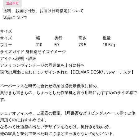
返品不可
送料、お届け日数、お届け日時指定について
返品について
サイズ
サイズ
幅
奥行
高さ
重量
フリー
110
50
73.5
16.5kg
サイズガイド
身長別サイズイメージ
アイテム説明・詳細
アメリカンヴィンテージの雰囲気を十分に持ち
現代の用途に合わせてデザインされた【DELMAR DESK/デルマーデスク】
ペーパーレスな時代に合わせ収納は必要最低限に留め、
奥行きも書きもの、ちょっとした作業机と言う用途におすすめのサイズ感で
す。
シェアオフィスや、ご家庭の寝室、1坪書斎などリビングスペース等でご使
用頂くのにおすすめです。
なるべく圧迫感の出ないデザインを心がけ、奥行きが浅い分、
他の家具と並列で並べた時にさほど出っ張らないのがポイント。