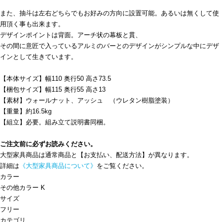
また、抽斗は左右どちらでもお好みの方向に設置可能。あるいは無くして使
用頂く事も出来ます。
デザインポイントは背面。アーチ状の幕板と貫、
その間に意匠で入っているアルミのバーとのデザインがシンプルな中にデザ
インとして生きています。
【本体サイズ】幅110 奥行50 高さ73.5
【梱包サイズ】幅115 奥行55 高さ13
【素材】ウォールナット、アッシュ （ウレタン樹脂塗装）
【重量】約16.5kg
【組立】必要。組み立て説明書同梱。
ご注文前に必ずお読みください。
大型家具商品は通常商品と【お支払い、配送方法】が異なります。
詳細は
《大型家具商品について》
をご覧ください。
カラー
その他カラー K
サイズ
フリー
カテゴリ