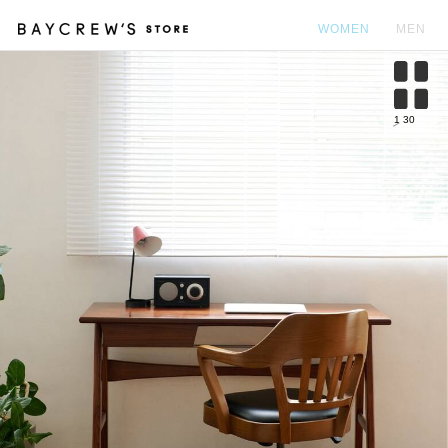
WOMEN
MEN
カ
1
30