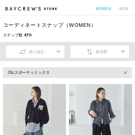
WOMEN
MEN
コーディネートスナップ（WOMEN）
カ
スナップ数
47
件
絞り込む
表示順
JSLスポーティミックス