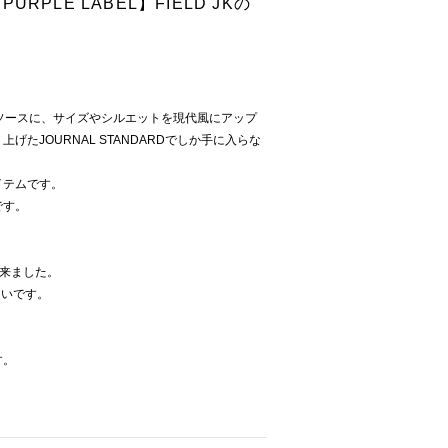
PURPLE LABEL】FIELD JKの
ソースに、サイズやシルエットを現代風にアップ
たJOURNAL STANDARDでしか手に入らな
イテムです。
です。
来ました。
たいです。
す。