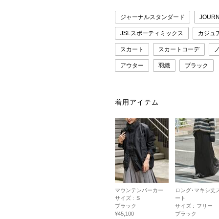
ジャーナルスタンダード
JOURN
JSLスポーティミックス
カジュ
スカート
スカートコーデ
アウター
羽織
ブラック
着用アイテム
マウンテンパーカー
ロング･マキシ丈
サイズ :
S
ート
ブラック
サイズ :
フリー
¥45,100
ブラック