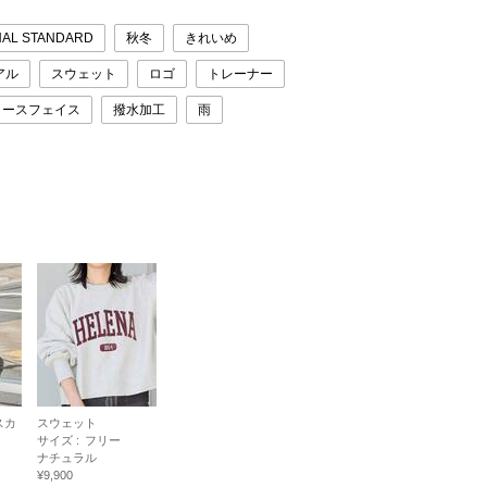
AL STANDARD
秋冬
きれいめ
アル
スウェット
ロゴ
トレーナー
ノースフェイス
撥水加工
雨
スカ
スウェット
サイズ :
フリー
ナチュラル
¥9,900