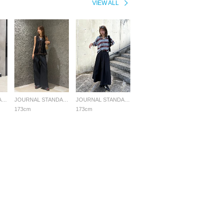
VIEW ALL
JOURNAL STANDARD LADYS
JOURNAL STANDARD LADYS
JOURNAL STANDARD LADYS
173cm
173cm
採用情報