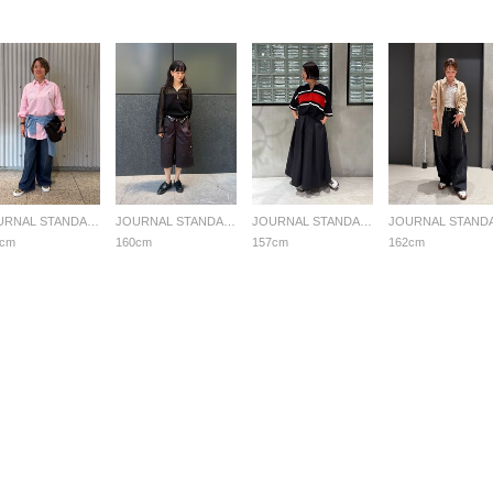
JOURNAL STANDARD LADYS
JOURNAL STANDARD LADYS
JOURNAL STANDARD LADYS
1cm
160cm
157cm
162cm
る質問