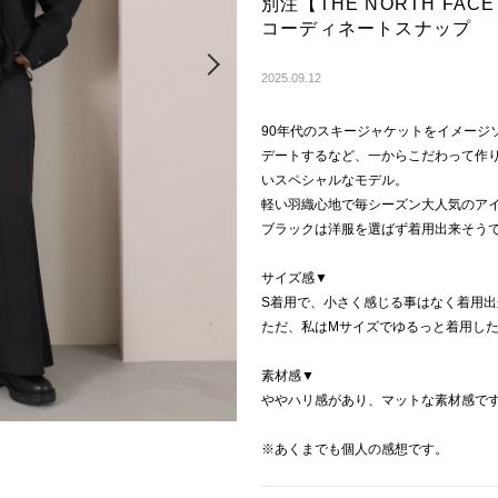
別注【THE NORTH FACE 
コーディネートスナップ
Next
2025.09.12
90年代のスキージャケットをイメージ
デートするなど、一からこだわって作り上げ
いスペシャルなモデル。
軽い羽織心地で毎シーズン大人気のア
ブラックは洋服を選ばず着用出来そう
サイズ感▼
S着用で、小さく感じる事はなく着用出
ただ、私はМサイズでゆるっと着用し
素材感▼
ややハリ感があり、マットな素材感で
※あくまでも個人の感想です。