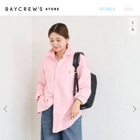
WOMEN
MEN
1
カ
6
Prev