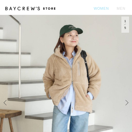
WOMEN
MEN
1
カ
5
Prev