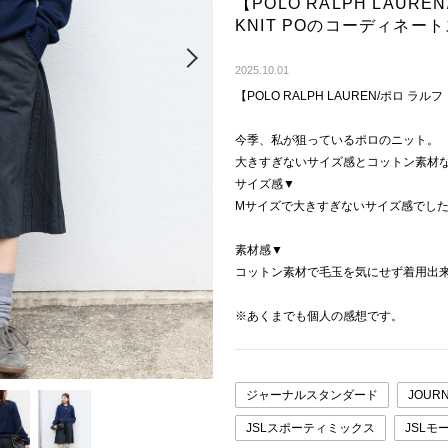
【POLO RALPH LAUR
KNIT POのコーディネー
Next
2025.10.01
【POLO RALPH LAUREN/ポロ ラルフ
今季、私が狙っているポロのニット。
大きすぎないサイズ感とコットン素材
サイズ感▼
Мサイズで大きすぎないサイズ感でし
素材感▼
コットン素材で毛玉を気にせず着用出
※あくまでも個人の感想です。
ジャーナルスタンダード
JOURN
JSLスポーティミックス
JSLモ