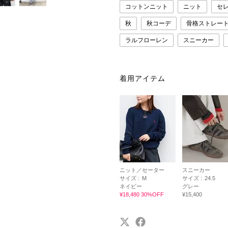
コットンニット
ニット
セ
秋
秋コーデ
骨格ストレー
ラルフローレン
スニーカー
着用アイテム
ニット／セーター
スニーカー
サイズ :
M
サイズ :
24.5
ネイビー
グレー
¥18,480 30%OFF
¥15,400