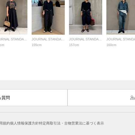
JOURNAL STANDARD LADYS
JOURNAL STANDARD LADYS
JOURNAL STANDARD LADYS
5cm
155cm
157cm
160cm
る質問
用規約
個人情報保護方針
特定商取引法・古物営業法に基づく表示