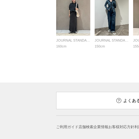
JOURNAL STANDARD LADYS
JOURNAL STANDARD LADYS
160cm
150cm
15
よくあ
ご利用ガイド
店舗検索
企業情報
お客様対応方針
利