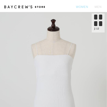
WOMEN
MEN
カ
2
12