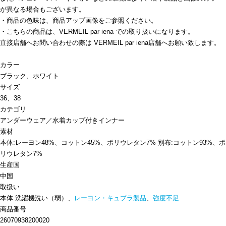
が異なる場合もございます。
・商品の色味は、商品アップ画像をご参照ください。
・こちらの商品は、VERMEIL par iena での取り扱いになります。
直接店舗へお問い合わせの際は VERMEIL par iena店舗へお願い致します。
カラー
ブラック、ホワイト
サイズ
36、38
カテゴリ
アンダーウェア／水着
カップ付きインナー
素材
本体:レーヨン48%、コットン45%、ポリウレタン7% 別布:コットン93%、ポ
リウレタン7%
生産国
中国
取扱い
本体:洗濯機洗い（弱）、
レーヨン・キュプラ製品
、
強度不足
商品番号
26070938200020