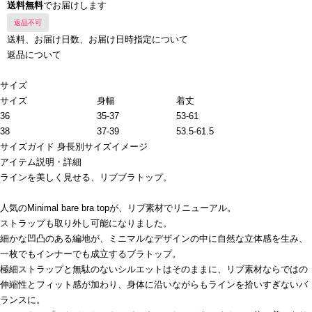
送料無料
でお届けします
返品不可
送料、お届け日数、お届け日時指定について
返品について
サイズ
サイズ
身幅
着丈
36
35-37
53-61
38
37-39
53.5-61.5
サイズガイド
身長別サイズイメージ
アイテム説明・詳細
ラインを美しく見せる、リブブラトップ。
人気のMinimal bare bra topが、リブ素材でリニューアル。
ストラップも取り外し可能になりました。
細かな凹凸のある編地が、ミニマルなデザインの中に自然な立体感を生み、
一枚でもインナーでも成立するブラトップ。
極細ストラップと無駄のないシルエットはそのままに、リブ素材ならではの
伸縮性とフィット感が加わり、身体に沿いながらもラインを拾いすぎないバ
ランスに。