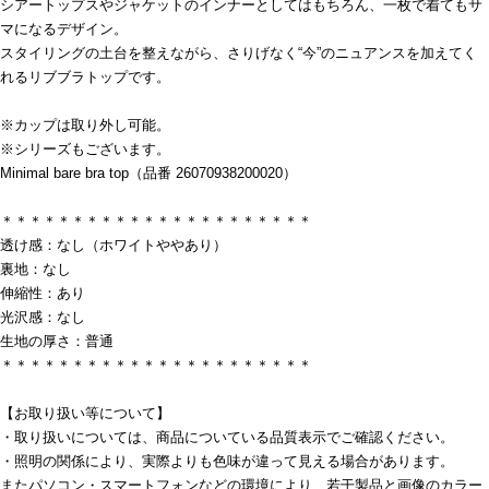
シアートップスやジャケットのインナーとしてはもちろん、一枚で着てもサ
マになるデザイン。
スタイリングの土台を整えながら、さりげなく“今”のニュアンスを加えてく
れるリブブラトップです。
※カップは取り外し可能。
※シリーズもございます。
Minimal bare bra top（品番 26070938200020）
＊＊＊＊＊＊＊＊＊＊＊＊＊＊＊＊＊＊＊＊＊＊
透け感：なし（ホワイトややあり）
裏地：なし
伸縮性：あり
光沢感：なし
生地の厚さ：普通
＊＊＊＊＊＊＊＊＊＊＊＊＊＊＊＊＊＊＊＊＊＊
【お取り扱い等について】
・取り扱いについては、商品についている品質表示でご確認ください。
・照明の関係により、実際よりも色味が違って見える場合があります。
またパソコン・スマートフォンなどの環境により、若干製品と画像のカラー