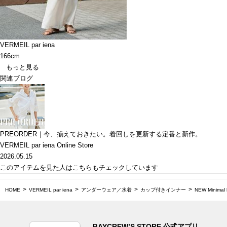
VERMEIL par iena
166cm
もっと見る
関連ブログ
PREORDER｜今、揃えておきたい。着回しを更新する定番と新作。
VERMEIL par iena Online Store
2026.05.15
このアイテムを見た人はこちらもチェックしています
HOME
VERMEIL par iena
アンダーウェア／水着
カップ付きインナー
NEW Minimal 
BAYCREW’S STORE 公式アプリ