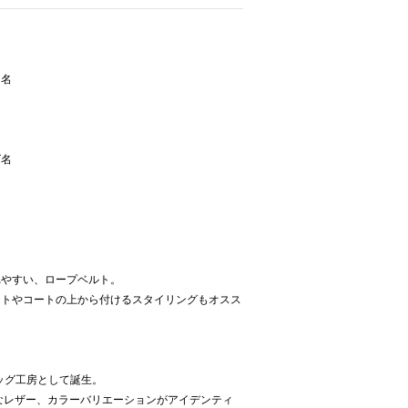
ー名
ズ名
れやすい、ロープベルト。
ットやコートの上から付けるスタイリングもオスス
バッグ工房として誕生。
なレザー、カラーバリエーションがアイデンティ