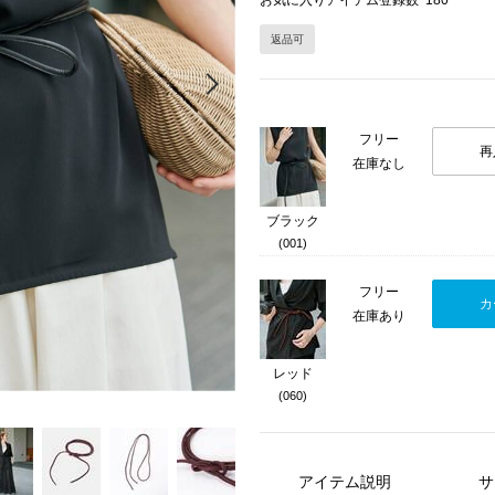
お気に入りアイテム登録数
180
返品可
Next
フリー
再
在庫なし
ブラック
(001)
フリー
カ
在庫あり
レッド
(060)
アイテム説明
サ