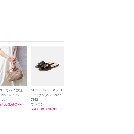
PAF カパフ 別注
NEBULONI E. ネブロ
 Mini 11371/S
ーニ サンダル Croco
ラウン
7662
,460 30%OFF
ブラウン
￥48,510 30%OFF