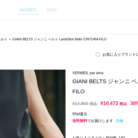
WOMEN
MEN
ベルト
GIANI BELTS ジャンニ ベルト LambSkin Belts CINTURA FILO
お気に入りブランド
VERMEIL par iena
GIANI BELTS ジャンニ ベル
FILO
¥
10,472
30
¥
14,960
税込
税込
95pt還元
送料無料
でお届けします
詳細