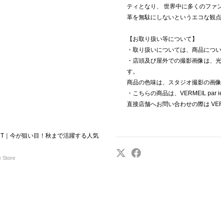
ティとなり、 世界中に多くのファ
革を無駄にしないというエコな観
【お取り扱い等について】
・取り扱いについては、商品につ
・店頭及び屋外での撮影画像は、
す。
商品の色味は、スタジオ撮影の画
・こちらの商品は、VERMEIL par
直接店舗へお問い合わせの際は VERM
START｜今が狙い目！秋まで活躍する人気
 Store