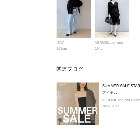
IENA
VERMEIL par iena
165cm
154cm
関連ブログ
SUMMER SALE 
アイテム
VERMEIL par iena Online
2026.07.17