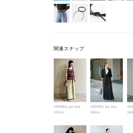
関連スナップ
VERMEIL par iena
VERMEIL par iena
VER
162cm
160cm
160