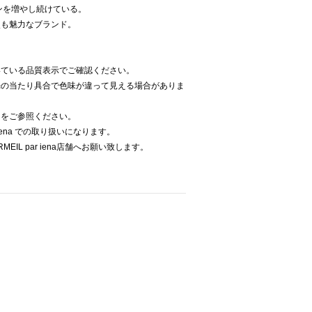
ンを増やし続けている。
点も魅力なブランド。
いている品質表示でご確認ください。
光の当たり具合で色味が違って見える場合がありま
像をご参照ください。
 iena での取り扱いになります。
EIL par iena店舗へお願い致します。