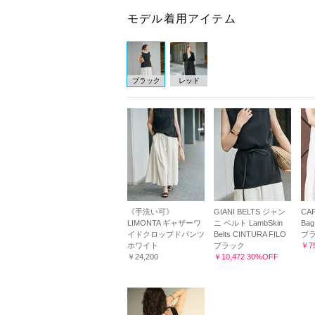
モデル着用アイテム
ブラック
レッド
《手洗い可》
GIANI BELTS ジャン
CA
LIMONTA ギャザーワ
ニ ベルト LambSkin
Bag
イドクロップドパンツ
Belts CINTURA FILO
ブ
ホワイト
ブラック
￥75
￥24,200
￥10,472 30%OFF