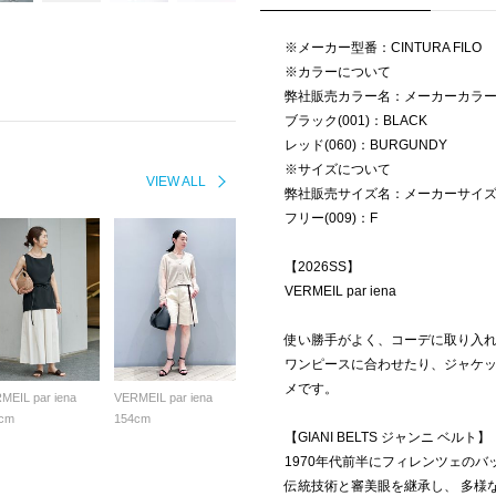
※メーカー型番：CINTURA FILO
※カラーについて
弊社販売カラー名：メーカーカラ
ブラック(001)：BLACK
レッド(060)：BURGUNDY
※サイズについて
VIEW ALL
弊社販売サイズ名：メーカーサイ
フリー(009)：F
【2026SS】
VERMEIL par iena
使い勝手がよく、コーデに取り入
ワンピースに合わせたり、ジャケ
メです。
MEIL par iena
VERMEIL par iena
cm
154cm
【GIANI BELTS ジャンニ ベルト】
1970年代前半にフィレンツェの
伝統技術と審美眼を継承し、 多様