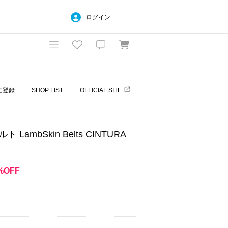
ログイン
に登録
SHOP LIST
OFFICIAL SITE
ト LambSkin Belts CINTURA
%OFF