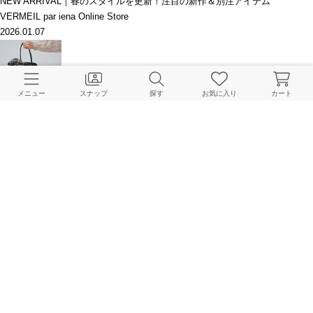
NEW ARRIVAL｜春のスタイルを更新！注目の新作＆別注アイテム
VERMEIL par iena Online Store
2026.01.07
メニュー
スナップ
探す
お気に入り
カート
PREORDER｜大人の着こなしを格上げする、今季注目の新作コレクション
VERMEIL par iena Online Store
2025.12.27
【WEEKLY】ランキングTOP10＆新作アイテム
VERMEIL par iena Online Store
2025.11.03