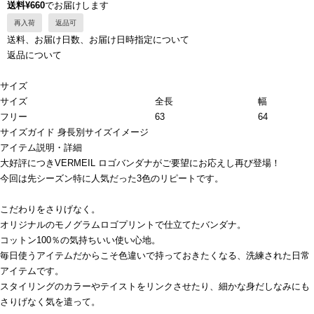
送料¥660
でお届けします
再入荷
返品可
送料、お届け日数、お届け日時指定について
返品について
サイズ
サイズ
全長
幅
フリー
63
64
サイズガイド
身長別サイズイメージ
アイテム説明・詳細
大好評につきVERMEIL ロゴバンダナがご要望にお応えし再び登場！
今回は先シーズン特に人気だった3色のリピートです。
こだわりをさりげなく。
オリジナルのモノグラムロゴプリントで仕立てたバンダナ。
コットン100％の気持ちいい使い心地。
毎日使うアイテムだからこそ色違いで持っておきたくなる、洗練された日常
アイテムです。
スタイリングのカラーやテイストをリンクさせたり、細かな身だしなみにも
さりげなく気を遣って。