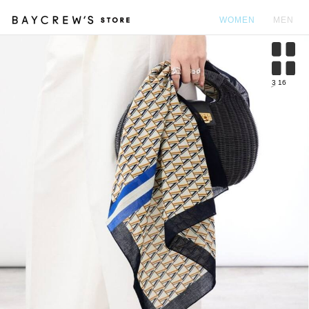
WOMEN
MEN
カ
3
16