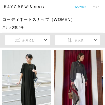
WOMEN
MEN
コーディネートスナップ（WOMEN）
カ
スナップ数
3
件
絞り込む
表示順