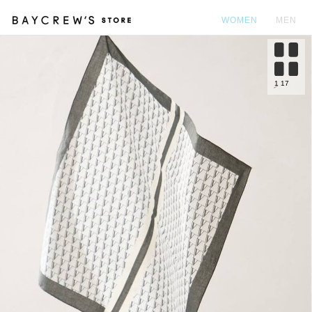
WOMEN
MEN
カ
1
17