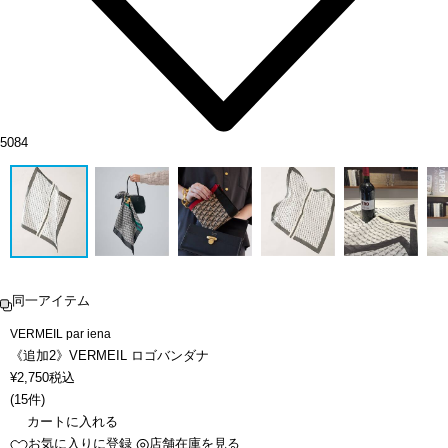
5084
同一アイテム
VERMEIL par iena
《追加2》VERMEIL ロゴバンダナ
¥
2,750
税込
(
15件
)
カートに入れる
お気に入りに登録
店舗在庫を見る