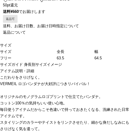
50pt還元
送料¥660
でお届けします
返品可
送料、お届け日数、お届け日時指定について
返品について
サイズ
サイズ
全長
幅
フリー
63.5
64.5
サイズガイド
身長別サイズイメージ
アイテム説明・詳細
こだわりをさりげなく。
VERMEIL ロゴバンダナが大好評につきリバイバル！
オリジナルのモノグラムロゴプリントで仕立てたバンダナ。
コットン100％の気持ちいい使い心地。
毎日使うアイテムだからこそ色違いで持っておきたくなる、洗練された日常
アイテムです。
スタイリングのカラーやテイストをリンクさせたり、細かな身だしなみにも
さりげなく気を遣って。