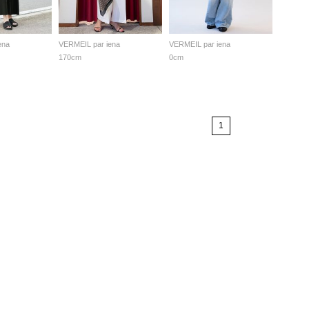
ena
VERMEIL par iena
VERMEIL par iena
170cm
0cm
1