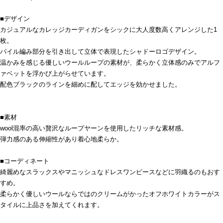
■デザイン
カジュアルなカレッジカーディガンをシックに大人度数高くアレンジした1
枚。
パイル編み部分を引き出して立体で表現したシャドーロゴデザイン。
温かみを感じる優しいウールループの素材が、柔らかく立体感のみでアルフ
ァベットを浮かび上がらせています。
配色ブラックのラインを細めに配してエッジを効かせました。
■素材
wool混率の高い贅沢なループヤーンを使用したリッチな素材感。
弾力感のある伸縮性があり着心地柔らか。
■コーディネート
綺麗めなスラックスやマニッシュなドレスワンピースなどに羽織るのもおす
すめ。
柔らかく優しいウールならではのクリームがかったオフホワイトカラーがス
タイルに上品さを加えてくれます。