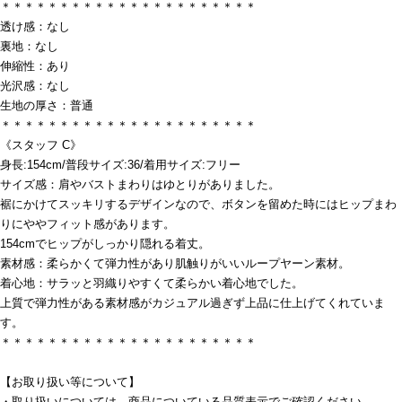
＊＊＊＊＊＊＊＊＊＊＊＊＊＊＊＊＊＊＊＊＊＊
透け感：なし
裏地：なし
伸縮性：あり
光沢感：なし
生地の厚さ：普通
＊＊＊＊＊＊＊＊＊＊＊＊＊＊＊＊＊＊＊＊＊＊
《スタッフ C》
身長:154cm/普段サイズ:36/着用サイズ:フリー
サイズ感：肩やバストまわりはゆとりがありました。
裾にかけてスッキリするデザインなので、ボタンを留めた時にはヒップまわ
りにややフィット感があります。
154cmでヒップがしっかり隠れる着丈。
素材感：柔らかくて弾力性があり肌触りがいいループヤーン素材。
着心地：サラッと羽織りやすくて柔らかい着心地でした。
上質で弾力性がある素材感がカジュアル過ぎず上品に仕上げてくれていま
す。
＊＊＊＊＊＊＊＊＊＊＊＊＊＊＊＊＊＊＊＊＊＊
【お取り扱い等について】
・取り扱いについては、商品についている品質表示でご確認ください。