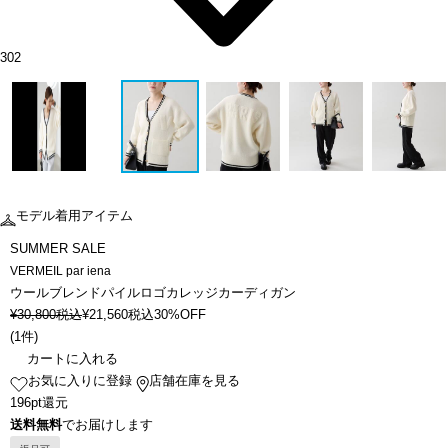
302
モデル着用アイテム
SUMMER SALE
VERMEIL par iena
ウールブレンドパイルロゴカレッジカーディガン
¥
30,800
税込
¥
21,560
税込
30%OFF
(
1件
)
カートに入れる
お気に入りに登録
店舗在庫を見る
196pt還元
送料無料
でお届けします