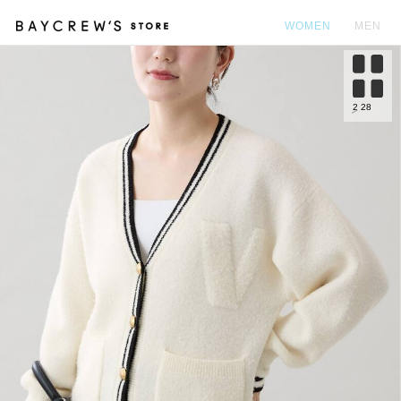
WOMEN
MEN
カ
2
28