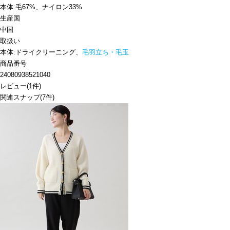
本体:毛67%、ナイロン33%
生産国
中国
取扱い
本体:ドライクリーニング、
毛羽立ち・毛玉
商品番号
24080938521040
レビュー
(
1
件)
関連スナップ
(7件)