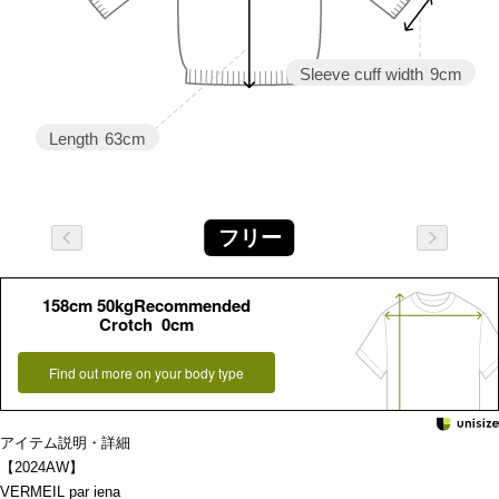
Sleeve cuff width
9cm
Length
63cm
フリー
158cm 50kgRecommended
Crotch 0cm
Find out more on your body type
アイテム説明・詳細
【2024AW】
VERMEIL par iena