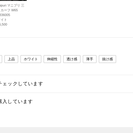
ipuri マニプリ 三
カーフ W65
336005
ワイト
,500
上品
ホワイト
伸縮性
透け感
薄手
抜け感
チェックしています
購入しています