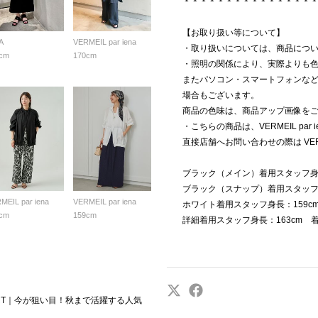
＊＊＊＊＊＊＊＊＊＊＊＊＊＊＊
【お取り扱い等について】
A
VERMEIL par iena
・取り扱いについては、商品につ
cm
170cm
・照明の関係により、実際よりも
またパソコン・スマートフォンな
場合もございます。
商品の色味は、商品アップ画像を
・こちらの商品は、VERMEIL par
直接店舗へお問い合わせの際は VERM
ブラック（メイン）着用スタッフ身
ブラック（スナップ）着用スタッフ
MEIL par iena
VERMEIL par iena
ホワイト着用スタッフ身長：159c
cm
159cm
詳細着用スタッフ身長：163cm 
START｜今が狙い目！秋まで活躍する人気