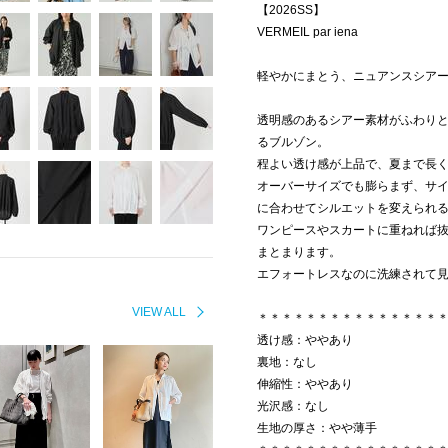
【2026SS】
VERMEIL par iena
軽やかにまとう、ニュアンスシア
透明感のあるシアー素材がふわり
るブルゾン。
程よい透け感が上品で、夏まで長
オーバーサイズでも膨らまず、サ
に合わせてシルエットを変えられ
ワンピースやスカートに重ねれば
まとまります。
エフォートレスなのに洗練されて
VIEW ALL
＊＊＊＊＊＊＊＊＊＊＊＊＊＊＊
透け感：ややあり
裏地：なし
伸縮性：ややあり
光沢感：なし
生地の厚さ：やや薄手