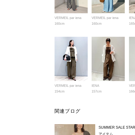
VERMEIL par iena
VERMEIL par iena
IEN
160cm
160cm
165
VERMEIL par iena
IENA
VER
154cm
157cm
166
関連ブログ
SUMMER SALE 
アイテム