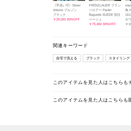
《手洗い可》Sheer
FRENZLAUER フラン
man
Volume ブルゾン
ツロアー Panier
角ス
ブラック
Baguette SUEDE 別注
161
￥29,260 30%OFF
ベージュ
ホ
￥75,460 30%OFF
￥16
関連キーワード
自宅で洗える
ブラック
スタイリング
このアイテムを見た人はこちらも
このアイテムを見た人はこちらも