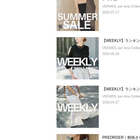
VERMEIL par iena Online
2026.07.17
【WEEKLY】ランキ
VERMEIL par iena Online
2026.05.18
【WEEKLY】ランキ
VERMEIL par iena Online
2026.04.27
PREORDER｜軽