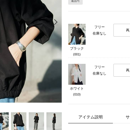
返品可
Next
フリー
再
在庫なし
ブラック
(001)
フリー
再
在庫なし
ホワイト
(010)
アイテム説明
サ