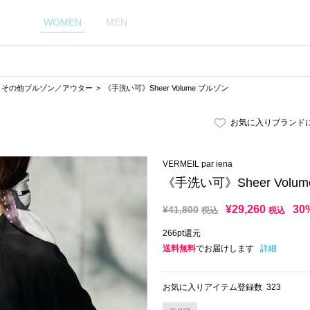
WOMEN
MEN
その他ブルゾン／アウター
《手洗い可》Sheer Volume ブルゾン
お気に入りブランド
VERMEIL par iena
《手洗い可》Sheer Volu
¥
29,260
30
¥
41,800
税込
税込
266pt還元
送料無料
でお届けします
詳細
お気に入りアイテム登録数
323