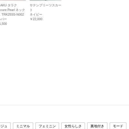
RAKU タラク
サテンプリーツスカー
cure Pearl ネック
ト
 TRK25SS-N002
ネイビー
ルバー
￥22,000
,500
ージュ
ミニマル
フェミニン
女性らしさ
裏地付き
モード