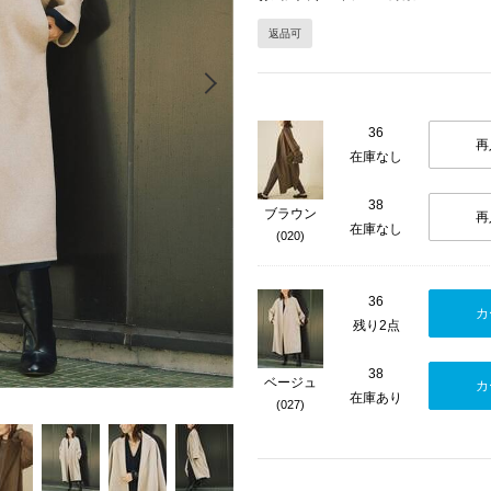
返品可
Next
36
再
在庫なし
38
ブラウン
再
在庫なし
(020)
36
カ
残り2点
38
ベージュ
カ
在庫あり
(027)