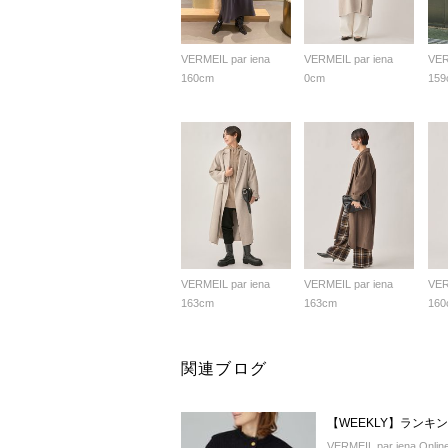
VERMEIL par iena
VERMEIL par iena
VER
160cm
0cm
159
VERMEIL par iena
VERMEIL par iena
VER
163cm
163cm
160
関連ブログ
【WEEKLY】ランキ
VERMEIL par iena Online