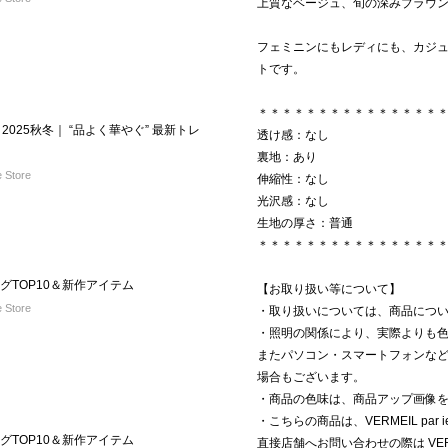
上質なベージュ、旬の深みブラウン
フェミニンにもレディにも、カジ
トです。
＊＊＊＊＊＊＊＊＊＊＊＊＊＊＊
025秋冬｜ “品よく華やぐ” 最新トレ
透け感：なし
裏地：あり
 Store
伸縮性：なし
光沢感：なし
生地の厚さ：普通
＊＊＊＊＊＊＊＊＊＊＊＊＊＊＊
ングTOP10＆新作アイテム
【お取り扱い等について】
 Store
・取り扱いについては、商品につ
・照明の関係により、実際よりも
またパソコン・スマートフォンな
場合もございます。
・商品の色味は、商品アップ画像
・こちらの商品は、VERMEIL par
ングTOP10＆新作アイテム
直接店舗へお問い合わせの際は VERM