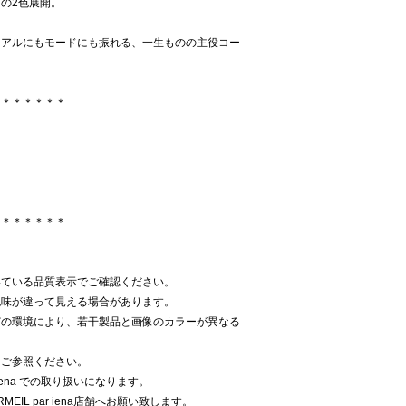
の2色展開。
ュアルにもモードにも振れる、一生ものの主役コー
＊＊＊＊＊＊＊
＊＊＊＊＊＊＊
いている品質表示でご確認ください。
色味が違って見える場合があります。
どの環境により、若干製品と画像のカラーが異なる
をご参照ください。
 iena での取り扱いになります。
EIL par iena店舗へお願い致します。