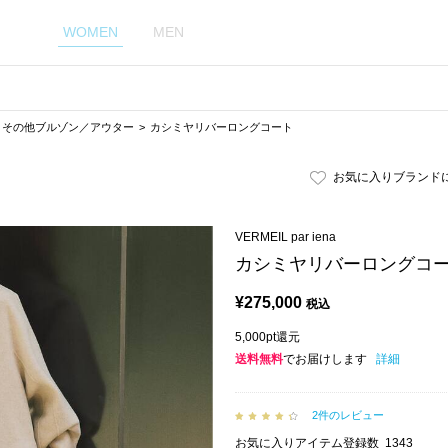
WOMEN
MEN
その他ブルゾン／アウター
カシミヤリバーロングコート
お気に入りブランド
VERMEIL par iena
カシミヤリバーロングコ
¥
275,000
税込
5,000pt還元
送料無料
でお届けします
詳細
2件のレビュー
お気に入りアイテム登録数
1343