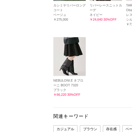
カシミヤリバーロング
リバーレースニットカ
TA
コート
ーデ
Obs
ベージュ
ネイビー
レス
￥275,000
￥24,640 30%OFF
シ
￥71
NEBULONI.E ネブロ
ーニ BOOT 7320
ブラック
￥66,220 30%OFF
関連キーワード
カジュアル
ブラウン
存在感
ベ