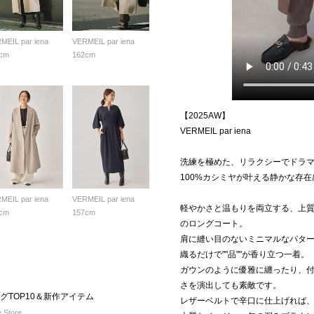
MEIL par iena
VERMEIL par iena
cm
162cm
【2025AW】
VERMEIL par iena
洗練を極めた、リラクシーでドラ
100%カシミヤが叶える静かな存在
MEIL par iena
VERMEIL par iena
軽やかさと温もりを両立する、上質
cm
157cm
のロングコート。
肩に縫い目のないミニマルなパタ
織るだけで""品""が香り立つ一着。
ガウンのように優雅に纏ったり、
さを演出しても素敵です。
ングTOP10＆新作アイテム
レザーベルトで辛口に仕上げれば
 Store