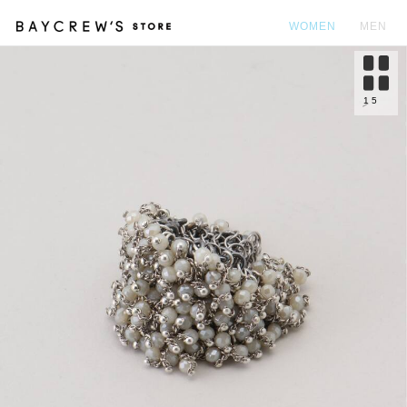
WOMEN
MEN
カ
1
5