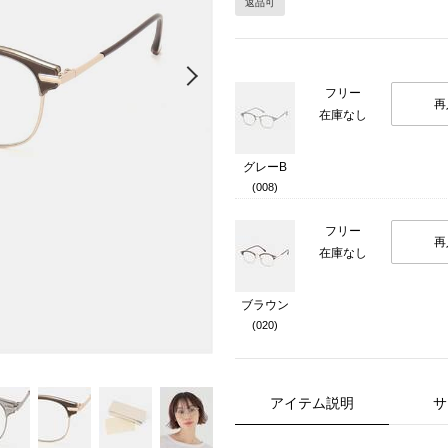
返品可
Next
フリー
再
在庫なし
グレーB
(008)
フリー
再
在庫なし
ブラウン
(020)
アイテム説明
サ