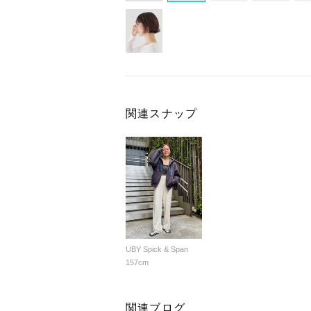
関連スナップ
UBY Spick & Span
157cm
関連ブログ