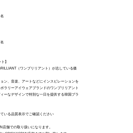
ー名
ズ名
アント】
RILLIANT（ワンブリリアント）が志している価
ション、音楽、アートなどにインスピレーションを
ンポラリーアイウェアブランドのワンブリリアント
ディーなデザインで特別な一日を提供する韓国ブラ
いている品質表示でご確認ください
SPAN店舗での取り扱いになります。