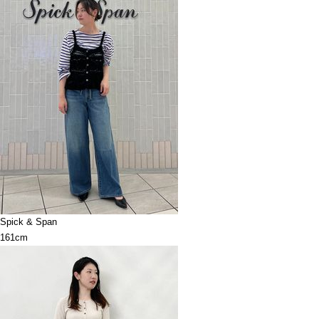
Spick & Span
161cm