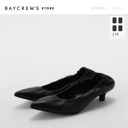
WOMEN
MEN
カ
1
15