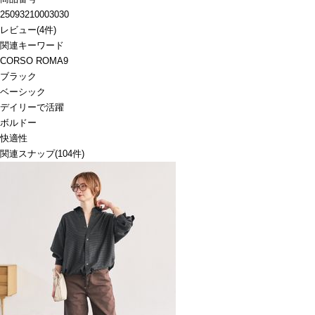
25093210003030
レビュー
(
4
件)
関連キーワード
CORSO ROMA9
ブラック
ベーシック
デイリーで活躍
ボルドー
快適性
関連スナップ
(104件)