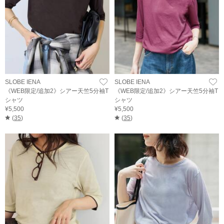
SLOBE IENA
SLOBE IENA
《WEB限定/追加2》シアー天竺5分袖T
《WEB限定/追加2》シアー天竺5分袖T
シャツ
シャツ
¥5,500
¥5,500
(
35
)
(
35
)