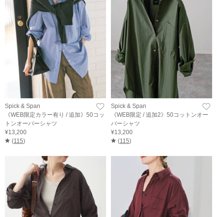
Spick & Span
Spick & Span
《WEB限定カラー有り / 追加》50コッ
《WEB限定 / 追加2》50コットンオー
トンオーバーシャツ
バーシャツ
¥13,200
¥13,200
(
115
)
(
115
)