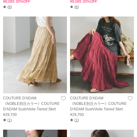
¥8,085 30%OFF
¥8,085 30%OFF
(
6
)
(
6
)
COUTURE D'ADAM
COUTURE D'ADAM
《NOBLE別注カラー》COUTURE
《NOBLE別注カラー》COUTURE
D'ADAM SushiVoile Tiered Skirt
D'ADAM SushiVoile Tiered Skirt
¥29,700
¥29,700
(
1
)
(
1
)