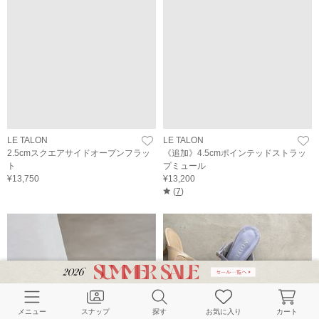
LE TALON
LE TALON
2.5cmスクエアサイドオープンフラッ
《追加》4.5cmポインテッドストラッ
ト
プミュール
¥13,750
¥13,200
(
7
)
メニュー
スナップ
探す
お気に入り
カート