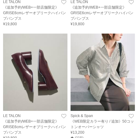
LE TALON
LE TALON
《追加予約/WEB+一部店舗限定》
《追加予約/WEB+一部店舗限定》
GRISE6cmレザーオブリークハイバン
GRISE6cmレザーオブリークハイバン
プパンプス
プパンプス
¥19,800
¥19,800
LE TALON
Spick & Span
《追加予約/WEB+一部店舗限定》
《WEB限定カラー有り / 追加》50コッ
GRISE6cmレザーオブリークハイバン
トンオーバーシャツ
プパンプス
¥13,200
¥19,800
(
115
)