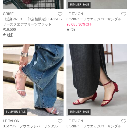
SUMMER SALE
GRISE
LE TALON
《追加/WEB+一部店舗限定》GRISEレ
3.5cmハーフウエッジバーサンダル
ザースクエアプリーツフラット
¥8,085 30%OFF
¥16,500
(
6
)
(
44
)
SUMMER SALE
SUMMER SALE
LE TALON
LE TALON
3.5cmハーフウエッジバーサンダル
3.5cmハーフウエッジバーサンダル