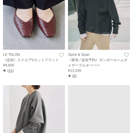
LE TALON
Spick & Span
《追加》スクエアVカットフラット
《新色 / 追加予約》ダンボールヘムギ
¥9,900
ャザープルオーバー
(
43
)
¥13,200
(
8
)