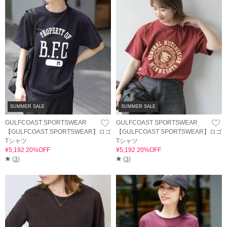
SUMMER SALE
SUMMER SALE
GULFCOAST SPORTSWEAR
GULFCOAST SPORTSWEAR
【GULFCOAST SPORTSWEAR】ロゴ
【GULFCOAST SPORTSWEAR】ロゴ
Tシャツ
Tシャツ
¥5,192 20%OFF
¥5,192 20%OFF
(
3
)
(
3
)