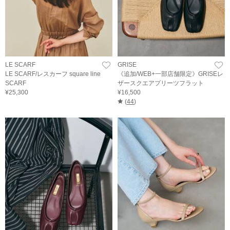
LE SCARF
GRISE
LE SCARF/レスカーフ square line
《追加/WEB+一部店舗限定》GRISEレ
SCARF
ザースクエアプリーツフラット
¥25,300
¥16,500
(
44
)