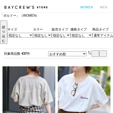
WOMEN
MEN
「ボルドー」（WOMEN）
カ
絞
サイズ
カラー
販売タイプ
価格タイプ
商品タイプ
り
込
む
対象商品数
437
件