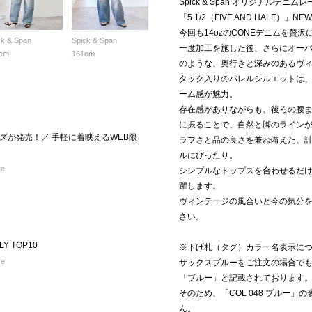
Spick & Span オリジナルデニム
「5 1/2（FIVE AND HALF）
今回も14ozのCONEデニムを贅沢
ck & Span
Spick & Span
一度加工を施した後、さらにオー
cm
161cm
のような、奥行きと深みのあるヴ
タック入りのバレルシルエットは
ーム感が魅力。
存在感がありながらも、後ろの腰
に振ることで、自然と脚のライン
ズが発売！／ 手軽に着映えるWEB限
ラフさと品の良さを兼ね備えた、
ルにぴったり。
re
シンプルなトップスを合わせるだ
躍します。
ヴィンテージの風合いと今の気分
さい。
LY TOP10
※下げ札（タグ）カラー名表示に
re
サックスブルーをご注文の場合で
「ブルー」と記載されております
そのため、「COL 048 ブルー
ん。