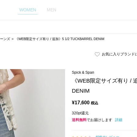
WOMEN
MEN
ーンズ
《WEB限定サイズ有り / 追加》5 1/2 TUCKBARREL DENIM
お気に入りブランド
Spick & Span
《WEB限定サイズ有り / 追加
DENIM
¥
17,600
税込
320pt還元
送料無料
でお届けします
詳細