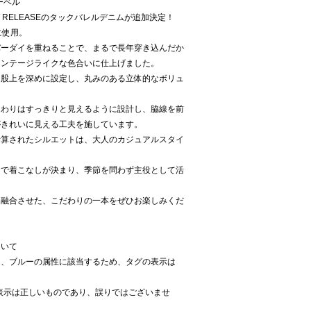
レーベル
」NEW RELEASEのタックバレルデニムが追加決定！
に使用。
バーダイを重ねることで、まるで長年穿き込んだか
ィンテージライクな色合いに仕上げました。
、股上を深めに設定し、丸みのある立体的なボリュ
まわりはすっきりと見えるように設計し、脇線を前
がきれいに見える工夫を施しています。
計算されたシルエットは、大人のカジュアルスタイ
けで着こなしが決まり、季節を問わず主役として活
を融合させた、こだわりの一本をぜひお楽しみくだ
ついて
も、ブルーの属性に該当するため、タグの表示は
。
」の表示は正しいものであり、誤りではございませ