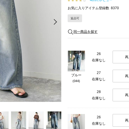
40件のレビュー
お気に入りアイテム登録数
8370
返品可
Next
同一商品を探す
26
再
在庫なし
27
ブルー
再
在庫なし
(044)
28
再
在庫なし
26
再
在庫なし