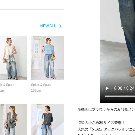
VIEW ALL
ck & Span
Spick & Span
cm
152cm
※動画はブラウザからのみ閲覧頂
待望の小さめ26サイズ登場！
人気の『5 1/2』タックバレルデ