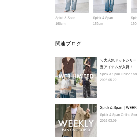
Spick & Span
Spick & Span
Spi
160cm
152cm
160
関連ブログ
＼大人気ドットシリー
定アイテムが入荷！
Spick & Span Online Sto
2026.05.22
Spick & Span｜WEEK
Spick & Span Online Sto
2026.03.09