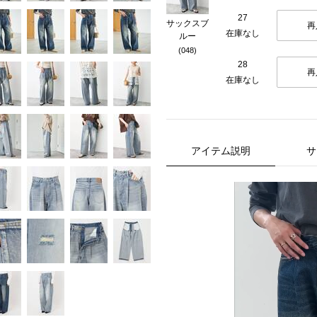
27
サックスブ
再
在庫なし
ルー
(048)
28
再
在庫なし
アイテム説明
サ