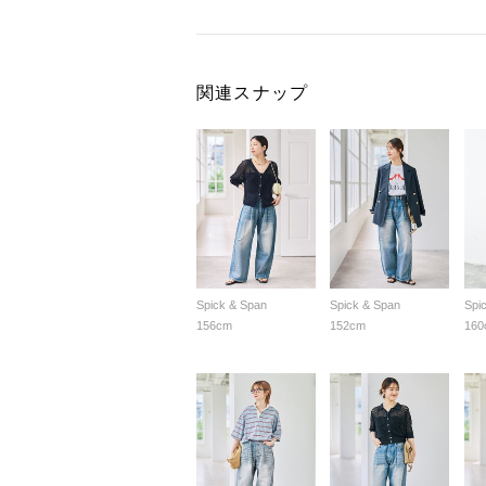
関連スナップ
Spick & Span
Spick & Span
Spi
156cm
152cm
160