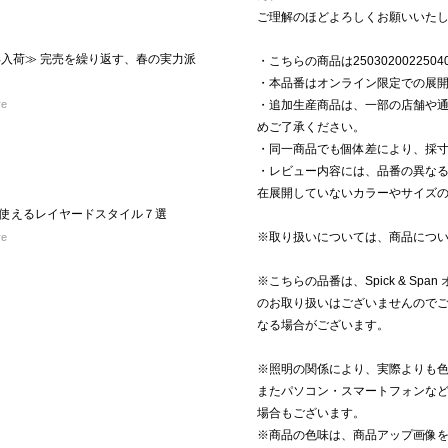
ご理解のほどよろしくお願いいた
再入荷≫ 完売を繰り返す、春の実力派
・こちらの商品は2503020022504
・本品番はオンライン限定での展
re
・追加生産商品は、一部の店舗や
めご了承ください。
・同一商品でも個体差により、採
・レビュー内容には、品番の異な
在展開していないカラーやサイズ
使えるレイヤードスタイル７選
※取り扱いについては、商品につ
re
※こちらの品番は、Spick & S
のお取り扱いはございませんので
なる場合がございます。
※照明の関係により、実際よりも
またパソコン・スマートフォンな
場合もございます。
※商品の色味は、商品アップ画像