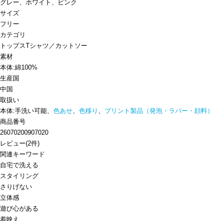
グレー、ホワイト、ピンク
サイズ
フリー
カテゴリ
トップス
Tシャツ／カットソー
素材
本体:綿100%
生産国
中国
取扱い
本体:手洗い可能、
色あせ
、
色移り
、
プリント製品（発泡・ラバー・顔料）
商品番号
26070200907020
レビュー
(
2
件)
関連キーワード
自宅で洗える
スタイリング
さりげない
立体感
遊び心がある
着映え