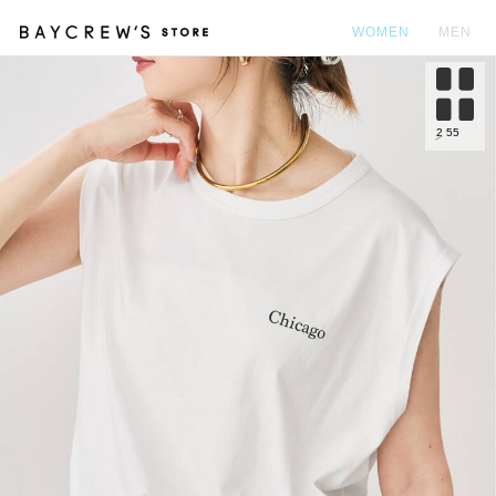
WOMEN
MEN
カ
2
55