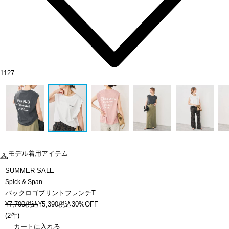
1127
モデル着用アイテム
SUMMER SALE
Spick & Span
バックロゴプリントフレンチT
¥
7,700
税込
¥
5,390
税込
30%OFF
(
2件
)
カートに入れる