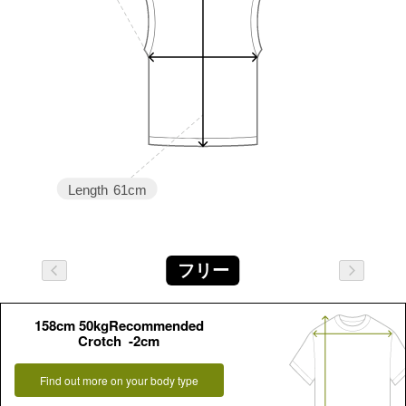
Length
61cm
フリー
158cm 50kgRecommended
Crotch -2cm
Find out more on your body type