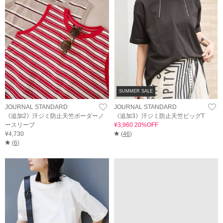
SUMMER SALE
JOURNAL STANDARD
JOURNAL STANDARD
《追加2》汗ジミ防止天竺ボーダーノ
《追加3》汗ジミ防止天竺ビッグT
ースリーブ
¥3,960 20%OFF
¥4,730
(
46
)
(
6
)