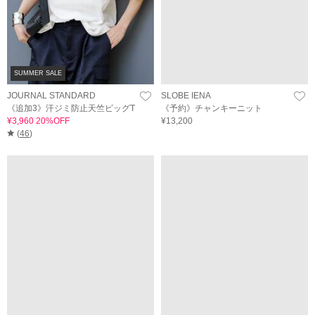
SUMMER SALE
JOURNAL STANDARD
SLOBE IENA
《追加3》汗ジミ防止天竺ビッグT
《予約》チャンキーニット
¥3,960 20%OFF
¥13,200
(
46
)