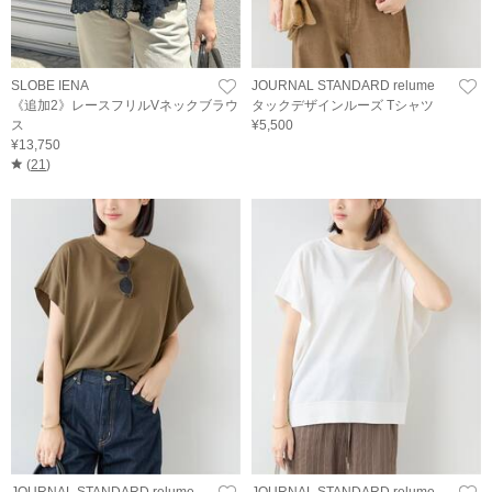
SLOBE IENA
JOURNAL STANDARD relume
《追加2》レースフリルVネックブラウ
タックデザインルーズ Tシャツ
ス
¥5,500
¥13,750
(
21
)
JOURNAL STANDARD relume
JOURNAL STANDARD relume