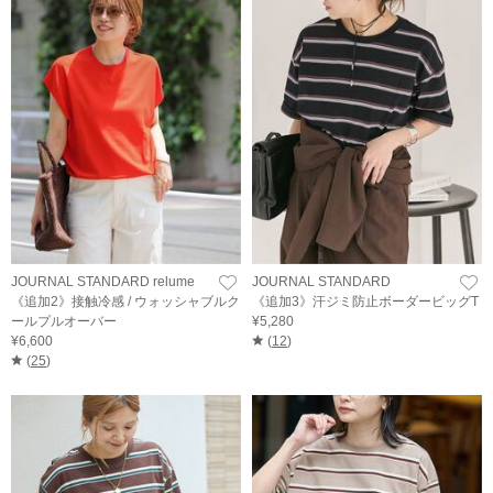
JOURNAL STANDARD relume
JOURNAL STANDARD
《追加2》接触冷感 / ウォッシャブルク
《追加3》汗ジミ防止ボーダービッグT
ールプルオーバー
¥5,280
¥6,600
(
12
)
(
25
)