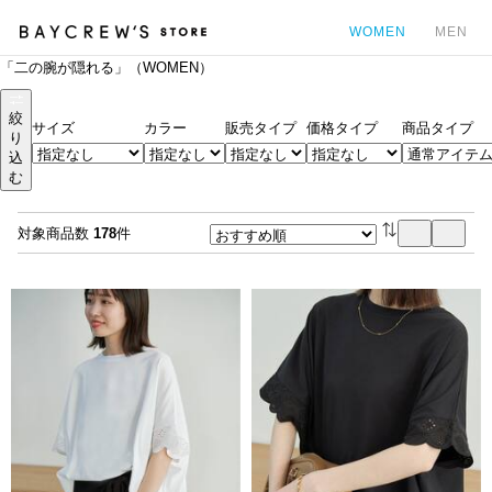
WOMEN
MEN
「二の腕が隠れる」（WOMEN）
カ
絞
サイズ
カラー
販売タイプ
価格タイプ
商品タイプ
り
込
む
対象商品数
178
件