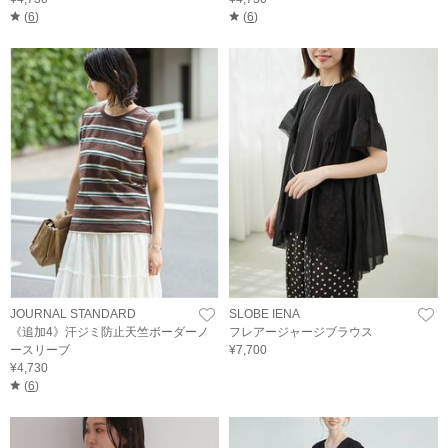
(
6
)
(
6
)
JOURNAL STANDARD
SLOBE IENA
《追加4》汗ジミ防止天竺ボーダーノ
フレアージャージブラウス
ースリーブ
¥7,700
¥4,730
(
6
)