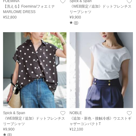
FOEMINA
Spick & Span
【洗える】Foemina/フォエミナ
《WEB限定 / 追加》ドットフレンチス
MARLOWE DRESS
リーブシャツ
¥52,800
¥9,900
(
8
)
Spick & Span
NOBLE
《WEB限定 / 追加》ドットフレンチス
《追加・新色・接触冷感》ウエストギ
リーブシャツ
ャザーコンパクトT
¥9,900
¥12,100
(
8
)