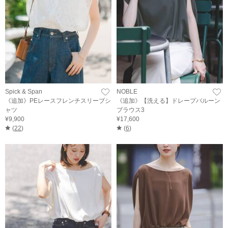
Spick & Span
NOBLE
《追加》PEレースフレンチスリーブシ
《追加》【洗える】ドレープバルーン
ャツ
ブラウス3
¥9,900
¥17,600
(
22
)
(
6
)