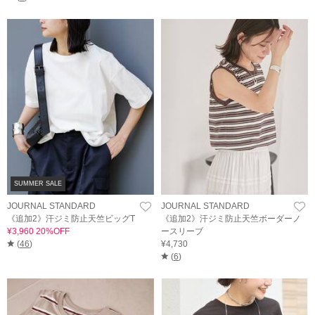
SUMMER SALE
JOURNAL STANDARD
JOURNAL STANDARD
《追加2》汗ジミ防止天竺ビッグT
《追加2》汗ジミ防止天竺ボーダーノ
¥3,960 20%OFF
ースリーブ
(
46
)
¥4,730
(
6
)