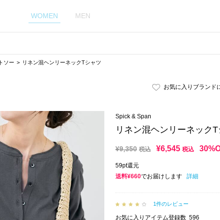
WOMEN
MEN
トソー
リネン混ヘンリーネックTシャツ
お気に入りブランド
Spick & Span
リネン混ヘンリーネックT
¥
6,545
30%
¥
9,350
税込
税込
59pt還元
送料¥660
でお届けします
詳細
1件のレビュー
お気に入りアイテム登録数
596