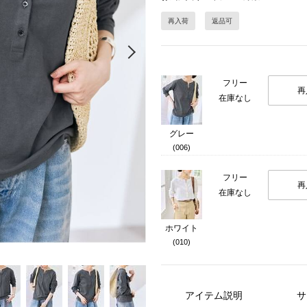
再入荷
返品可
Next
フリー
再
在庫なし
グレー
(006)
フリー
再
在庫なし
ホワイト
(010)
アイテム説明
サ