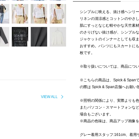
シンプルに映える、抜け感ヘンリ
リネンの清涼感とコットンのやさ
肌にすっとなじむ軽やかな天竺素
のさりげない抜け感が、シンプル
ジャケットのインナーとしても収
おすすめ。パンツにもスカートに
枚です。
※取り扱いについては、商品につ
※こちらの商品は、Spick & S
の際は Spick & Span店舗へお願
VIEW ALL
※照明の関係により、実際よりも
またパソコン・スマートフォンな
場合もございます。
※商品の色味は、商品アップ画像
グレー着用スタッフ:161cm、着用