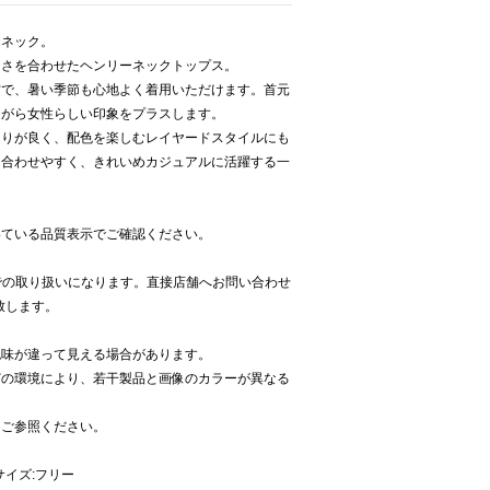
ーネック。
しさを合わせたヘンリーネックトップス。
材で、暑い季節も心地よく着用いただけます。首元
ながら女性らしい印象をプラスします。
まりが良く、配色を楽しむレイヤードスタイルにも
も合わせやすく、きれいめカジュアルに活躍する一
いている品質表示でご確認ください。
panでの取り扱いになります。直接店舗へお問い合わせ
い致します。
色味が違って見える場合があります。
どの環境により、若干製品と画像のカラーが異なる
をご参照ください。
サイズ:フリー